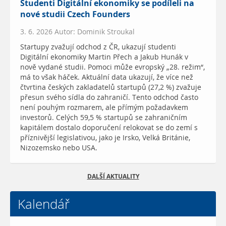
Studenti Digitální ekonomiky se podíleli na
nové studii Czech Founders
3. 6. 2026 Autor: Dominik Stroukal
Startupy zvažují odchod z ČR, ukazují studenti
Digitální ekonomiky Martin Přech a Jakub Hunák v
nově vydané studii. Pomoci může evropský „28. režim“,
má to však háček. Aktuální data ukazují, že více než
čtvrtina českých zakladatelů startupů (27,2 %) zvažuje
přesun svého sídla do zahraničí. Tento odchod často
není pouhým rozmarem, ale přímým požadavkem
investorů. Celých 59,5 % startupů se zahraničním
kapitálem dostalo doporučení relokovat se do zemí s
příznivější legislativou, jako je Irsko, Velká Británie,
Nizozemsko nebo USA.
DALŠÍ AKTUALITY
Kalendář