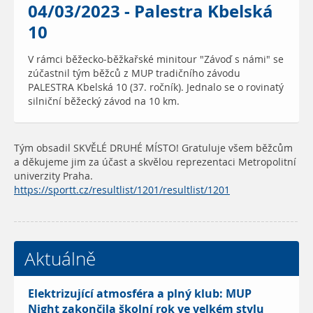
04/03/2023 - Palestra Kbelská
10
V rámci běžecko-běžkařské minitour "Závoď s námi" se
zúčastnil tým běžců z MUP tradičního závodu
PALESTRA Kbelská 10 (37. ročník). Jednalo se o rovinatý
silniční běžecký závod na 10 km.
Tým obsadil SKVĚLÉ DRUHÉ MÍSTO! Gratuluje všem běžcům
a děkujeme jim za účast a skvělou reprezentaci Metropolitní
univerzity Praha.
https://sportt.cz/resultlist/1201/resultlist/1201
Aktuálně
Elektrizující atmosféra a plný klub: MUP
Night zakončila školní rok ve velkém stylu