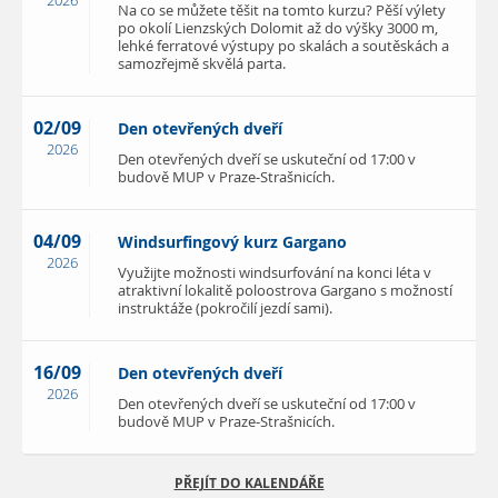
2026
Na co se můžete těšit na tomto kurzu? Pěší výlety
po okolí Lienzských Dolomit až do výšky 3000 m,
lehké ferratové výstupy po skalách a soutěskách a
samozřejmě skvělá parta.
02/09
Den otevřených dveří
2026
Den otevřených dveří se uskuteční od 17:00 v
budově MUP v Praze-Strašnicích.
04/09
Windsurfingový kurz Gargano
2026
Využijte možnosti windsurfování na konci léta v
atraktivní lokalitě poloostrova Gargano s možností
instruktáže (pokročilí jezdí sami).
16/09
Den otevřených dveří
2026
Den otevřených dveří se uskuteční od 17:00 v
budově MUP v Praze-Strašnicích.
PŘEJÍT DO KALENDÁŘE