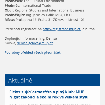
Přednáška:
The Cultural Environment
Předmět:
International Trade
Obor:
Regional Studies and International Business
Přednášející:
Ing. Jaroslav Halík, MBA, Ph.D.
Místo:
Prokopova 16, Praha 3 - Žižkov, místnost 101
Předchozí registrace na
http://registrace.mup.cz
je nutná
Doplňující informace: Ing. Denisa
Golová,
denisa.golova@mup.cz
Podrobný přehled všech přednášek
Aktuálně
Elektrizující atmosféra a plný klub: MUP
Night zakončila školní rok ve velkém stylu