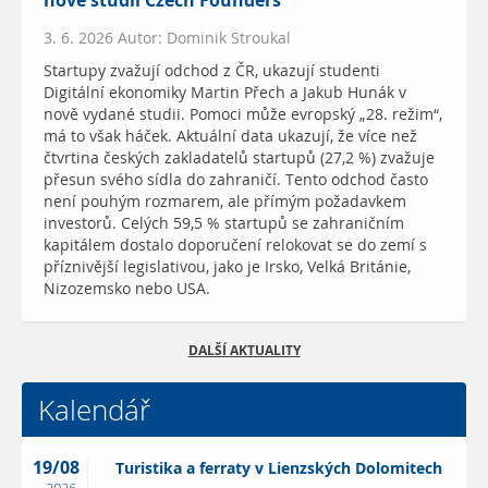
nové studii Czech Founders
3. 6. 2026 Autor: Dominik Stroukal
Startupy zvažují odchod z ČR, ukazují studenti
Digitální ekonomiky Martin Přech a Jakub Hunák v
nově vydané studii. Pomoci může evropský „28. režim“,
má to však háček. Aktuální data ukazují, že více než
čtvrtina českých zakladatelů startupů (27,2 %) zvažuje
přesun svého sídla do zahraničí. Tento odchod často
není pouhým rozmarem, ale přímým požadavkem
investorů. Celých 59,5 % startupů se zahraničním
kapitálem dostalo doporučení relokovat se do zemí s
příznivější legislativou, jako je Irsko, Velká Británie,
Nizozemsko nebo USA.
DALŠÍ AKTUALITY
Kalendář
19/08
Turistika a ferraty v Lienzských Dolomitech