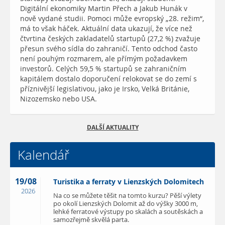
Digitální ekonomiky Martin Přech a Jakub Hunák v
nově vydané studii. Pomoci může evropský „28. režim“,
má to však háček. Aktuální data ukazují, že více než
čtvrtina českých zakladatelů startupů (27,2 %) zvažuje
přesun svého sídla do zahraničí. Tento odchod často
není pouhým rozmarem, ale přímým požadavkem
investorů. Celých 59,5 % startupů se zahraničním
kapitálem dostalo doporučení relokovat se do zemí s
příznivější legislativou, jako je Irsko, Velká Británie,
Nizozemsko nebo USA.
DALŠÍ AKTUALITY
Kalendář
19/08
Turistika a ferraty v Lienzských Dolomitech
2026
Na co se můžete těšit na tomto kurzu? Pěší výlety
po okolí Lienzských Dolomit až do výšky 3000 m,
lehké ferratové výstupy po skalách a soutěskách a
samozřejmě skvělá parta.