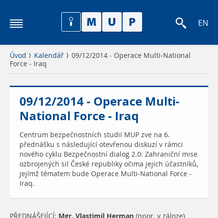
EN
Úvod
Kalendář
09/12/2014 - Operace Multi-National
Force - Iraq
09/12/2014 - Operace Multi-
National Force - Iraq
Centrum bezpečnostních studií MUP zve na 6.
přednášku s následující otevřenou diskuzí v rámci
nového cyklu Bezpečnostní dialog 2.0: Zahraniční mise
ozbrojených sil České republiky očima jejich účastníků,
jejímž tématem bude Operace Multi-National Force -
Iraq.
PŘEDNÁŠEJÍCÍ:
Mgr. Vlastimil Herman
(npor. v záloze)