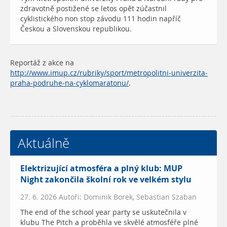
zdravotně postižené se letos opět zúčastnil
cyklistického non stop závodu 111 hodin napříč
Českou a Slovenskou republikou.
Reportáž z akce na
http://www.imup.cz/rubriky/sport/metropolitni-univerzita-
praha-podruhe-na-cyklomaratonu/
.
Aktuálně
Elektrizující atmosféra a plný klub: MUP
Night zakončila školní rok ve velkém stylu
27. 6. 2026 Autoři: Dominik Borek, Sebastian Szaban
The end of the school year party se uskutečnila v
klubu The Pitch a proběhla ve skvělé atmosféře plné