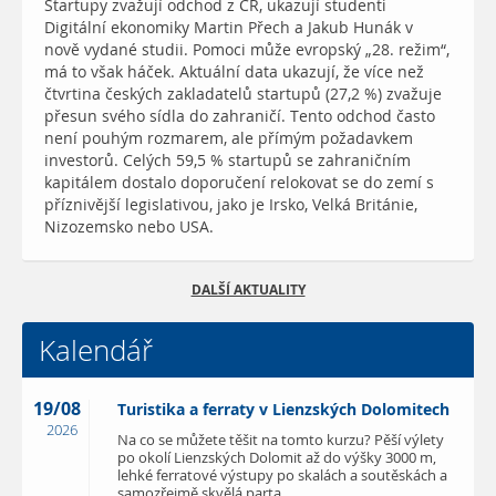
Startupy zvažují odchod z ČR, ukazují studenti
Digitální ekonomiky Martin Přech a Jakub Hunák v
nově vydané studii. Pomoci může evropský „28. režim“,
má to však háček. Aktuální data ukazují, že více než
čtvrtina českých zakladatelů startupů (27,2 %) zvažuje
přesun svého sídla do zahraničí. Tento odchod často
není pouhým rozmarem, ale přímým požadavkem
investorů. Celých 59,5 % startupů se zahraničním
kapitálem dostalo doporučení relokovat se do zemí s
příznivější legislativou, jako je Irsko, Velká Británie,
Nizozemsko nebo USA.
DALŠÍ AKTUALITY
Kalendář
19/08
Turistika a ferraty v Lienzských Dolomitech
2026
Na co se můžete těšit na tomto kurzu? Pěší výlety
po okolí Lienzských Dolomit až do výšky 3000 m,
lehké ferratové výstupy po skalách a soutěskách a
samozřejmě skvělá parta.