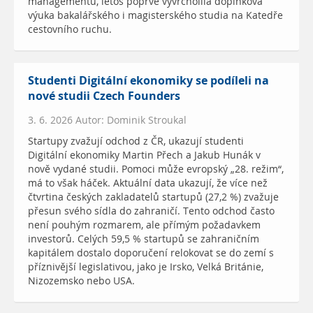
managementu, letos poprvé vyvrcholila doplňková
výuka bakalářského i magisterského studia na Katedře
cestovního ruchu.
Studenti Digitální ekonomiky se podíleli na
nové studii Czech Founders
3. 6. 2026 Autor: Dominik Stroukal
Startupy zvažují odchod z ČR, ukazují studenti
Digitální ekonomiky Martin Přech a Jakub Hunák v
nově vydané studii. Pomoci může evropský „28. režim“,
má to však háček. Aktuální data ukazují, že více než
čtvrtina českých zakladatelů startupů (27,2 %) zvažuje
přesun svého sídla do zahraničí. Tento odchod často
není pouhým rozmarem, ale přímým požadavkem
investorů. Celých 59,5 % startupů se zahraničním
kapitálem dostalo doporučení relokovat se do zemí s
příznivější legislativou, jako je Irsko, Velká Británie,
Nizozemsko nebo USA.