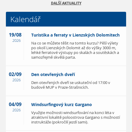
DALŠÍ AKTUALITY
Kalendář
19/08
Turistika a ferraty v Lienzských Dolomitech
2026
Na co se můžete těšit na tomto kurzu? Pěší výlety
po okolí Lienzských Dolomit až do výšky 3000 m,
lehké ferratové výstupy po skalách a soutěskách a
samozřejmě skvělá parta.
02/09
Den otevřených dveří
2026
Den otevřených dveří se uskuteční od 17:00 v
budově MUP v Praze-Strašnicích.
04/09
Windsurfingový kurz Gargano
2026
Využijte možnosti windsurfování na konci léta v
atraktivní lokalitě poloostrova Gargano s možností
instruktáže (pokročilí jezdí sami).