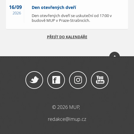
16/09
Den otevřených dveří
2026
Den otevřených dveří se uskuteční od 17:00 v
budově MUP v Praze-Strašnicích.
PŘEJÍT DO KALENDÁŘE
© 2026 MUP,
redakce@imup.cz