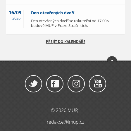
16/09
Den otevřených dveří
2026
Den otevřených dveří se uskuteční od 17:00 v
budově MUP v Praze-Strašnicích.
PŘEJÍT DO KALENDÁŘE
© 2026 MUP,
redakce@imup.cz