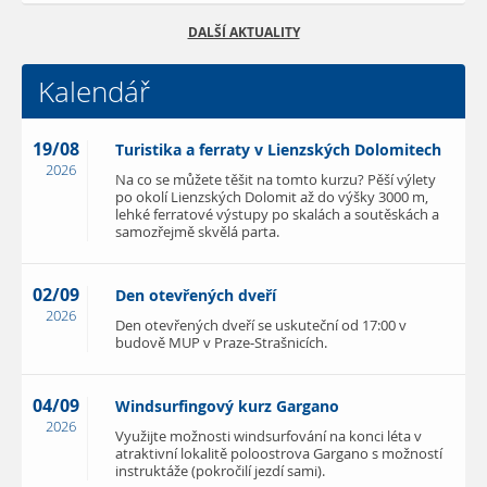
DALŠÍ AKTUALITY
Kalendář
19/08
Turistika a ferraty v Lienzských Dolomitech
2026
Na co se můžete těšit na tomto kurzu? Pěší výlety
po okolí Lienzských Dolomit až do výšky 3000 m,
lehké ferratové výstupy po skalách a soutěskách a
samozřejmě skvělá parta.
02/09
Den otevřených dveří
2026
Den otevřených dveří se uskuteční od 17:00 v
budově MUP v Praze-Strašnicích.
04/09
Windsurfingový kurz Gargano
2026
Využijte možnosti windsurfování na konci léta v
atraktivní lokalitě poloostrova Gargano s možností
instruktáže (pokročilí jezdí sami).