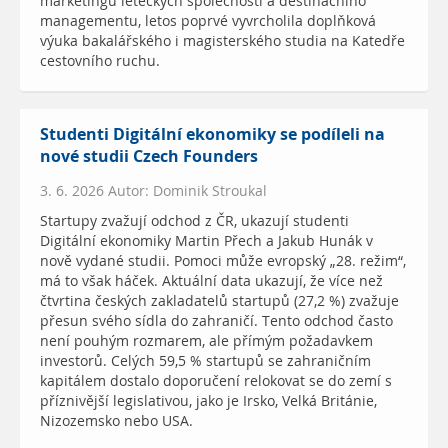
marketingu leteckých společností a destinačního
managementu, letos poprvé vyvrcholila doplňková
výuka bakalářského i magisterského studia na Katedře
cestovního ruchu.
Studenti Digitální ekonomiky se podíleli na
nové studii Czech Founders
3. 6. 2026 Autor: Dominik Stroukal
Startupy zvažují odchod z ČR, ukazují studenti
Digitální ekonomiky Martin Přech a Jakub Hunák v
nově vydané studii. Pomoci může evropský „28. režim“,
má to však háček. Aktuální data ukazují, že více než
čtvrtina českých zakladatelů startupů (27,2 %) zvažuje
přesun svého sídla do zahraničí. Tento odchod často
není pouhým rozmarem, ale přímým požadavkem
investorů. Celých 59,5 % startupů se zahraničním
kapitálem dostalo doporučení relokovat se do zemí s
příznivější legislativou, jako je Irsko, Velká Británie,
Nizozemsko nebo USA.