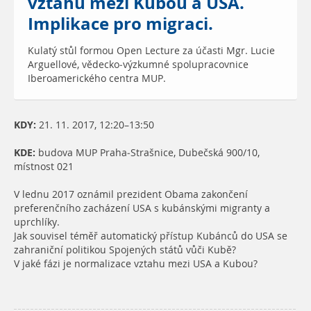
vztahů mezi Kubou a USA.
Implikace pro migraci.
Kulatý stůl formou Open Lecture za účasti Mgr. Lucie
Arguellové, vědecko-výzkumné spolupracovnice
Iberoamerického centra MUP.
KDY:
21. 11. 2017, 12:20–13:50
KDE:
budova MUP Praha-Strašnice, Dubečská 900/10,
místnost 021
V lednu 2017 oznámil prezident Obama zakončení
preferenčního zacházení USA s kubánskými migranty a
uprchlíky.
Jak souvisel téměř automatický přístup Kubánců do USA se
zahraniční politikou Spojených států vůči Kubě?
V jaké fázi je normalizace vztahu mezi USA a Kubou?