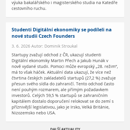
výuka bakalářského i magisterského studia na Katedře
cestovního ruchu.
Studenti Digitální ekonomiky se podíleli na
nové studii Czech Founders
3. 6. 2026 Autor: Dominik Stroukal
Startupy zvažují odchod z ČR, ukazují studenti
Digitální ekonomiky Martin Přech a Jakub Hunák v
nově vydané studii. Pomoci může evropský „28. režim“,
má to však háček. Aktuální data ukazují, že více než
čtvrtina českých zakladatelů startupů (27,2 %) zvažuje
přesun svého sídla do zahraničí. Tento odchod často
není pouhým rozmarem, ale přímým požadavkem
investorů. Celých 59,5 % startupů se zahraničním
kapitálem dostalo doporučení relokovat se do zemí s
příznivější legislativou, jako je Irsko, Velká Británie,
Nizozemsko nebo USA.
DALŠÍ AKTUALITY