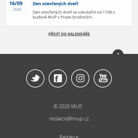
16/09
Den otevřených dveří
2026
Den otevřených dveří se uskuteční od 17:00 v
budově MUP v Praze-Strašnicích.
PŘEJÍT DO KALENDÁŘE
© 2026 MUP,
redakce@imup.cz
Redakce