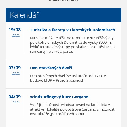
Kalendář
19/08
Turistika a ferraty v Lienzských Dolomitech
2026
Na co se můžete těšit na tomto kurzu? Pěší výlety
po okolí Lienzských Dolomit až do výšky 3000 m,
lehké ferratové výstupy po skalách a soutěskách a
samozřejmě skvělá parta.
02/09
Den otevřených dveří
2026
Den otevřených dveří se uskuteční od 17:00 v
budově MUP v Praze-Strašnicích.
04/09
Windsurfingový kurz Gargano
2026
Využijte možnosti windsurfování na konci léta v
atraktivní lokalitě poloostrova Gargano s možností
instruktáže (pokročilí jezdí sami).