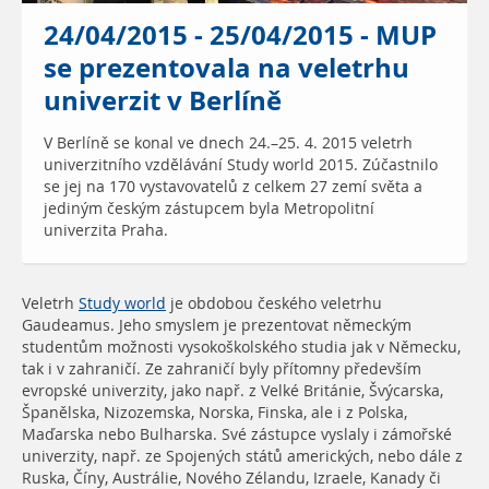
24/04/2015 - 25/04/2015 - MUP
se prezentovala na veletrhu
univerzit v Berlíně
V Berlíně se konal ve dnech 24.–25. 4. 2015 veletrh
univerzitního vzdělávání Study world 2015. Zúčastnilo
se jej na 170 vystavovatelů z celkem 27 zemí světa a
jediným českým zástupcem byla Metropolitní
univerzita Praha.
Veletrh
Study world
je obdobou českého veletrhu
Gaudeamus. Jeho smyslem je prezentovat německým
studentům možnosti vysokoškolského studia jak v Německu,
tak i v zahraničí. Ze zahraničí byly přítomny především
evropské univerzity, jako např. z Velké Británie, Švýcarska,
Španělska, Nizozemska, Norska, Finska, ale i z Polska,
Maďarska nebo Bulharska. Své zástupce vyslaly i zámořské
univerzity, např. ze Spojených států amerických, nebo dále z
Ruska, Číny, Austrálie, Nového Zélandu, Izraele, Kanady či