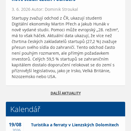
3. 6. 2026 Autor: Dominik Stroukal
Startupy zvažují odchod z ČR, ukazují studenti
Digitální ekonomiky Martin Přech a Jakub Hunák v
nově vydané studii. Pomoci může evropský „28. režim“,
má to však háček. Aktuální data ukazují, že více než
čtvrtina českých zakladatelů startupů (27,2 %) zvažuje
přesun svého sídla do zahraničí. Tento odchod často
není pouhým rozmarem, ale přímým požadavkem
investorů. Celých 59,5 % startupů se zahraničním
kapitálem dostalo doporučení relokovat se do zemí s
příznivější legislativou, jako je Irsko, Velká Británie,
Nizozemsko nebo USA.
DALŠÍ AKTUALITY
Kalendář
19/08
Turistika a ferraty v Lienzských Dolomitech
2026