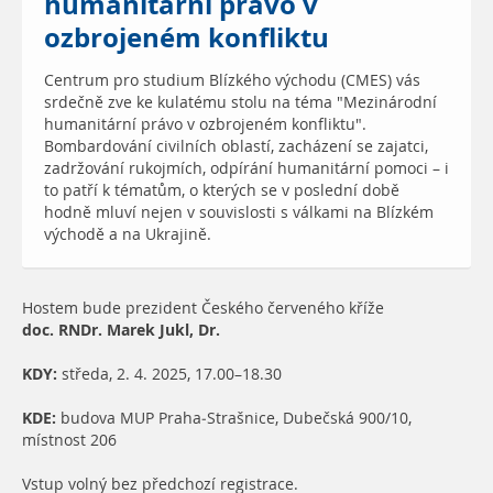
humanitární právo v
ozbrojeném konfliktu
Centrum pro studium Blízkého východu (CMES) vás
srdečně zve ke kulatému stolu na téma "Mezinárodní
humanitární právo v ozbrojeném konfliktu".
Bombardování civilních oblastí, zacházení se zajatci,
zadržování rukojmích, odpírání humanitární pomoci – i
to patří k tématům, o kterých se v poslední době
hodně mluví nejen v souvislosti s válkami na Blízkém
východě a na Ukrajině.
Hostem bude prezident Českého červeného kříže
doc. RNDr. Marek Jukl, Dr.
KDY:
středa, 2. 4. 2025, 17.00–18.30
KDE:
budova MUP Praha-Strašnice, Dubečská 900/10,
místnost 206
Vstup volný bez předchozí registrace.