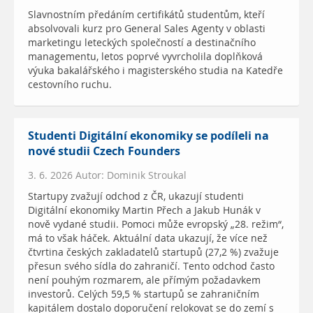
Slavnostním předáním certifikátů studentům, kteří
absolvovali kurz pro General Sales Agenty v oblasti
marketingu leteckých společností a destinačního
managementu, letos poprvé vyvrcholila doplňková
výuka bakalářského i magisterského studia na Katedře
cestovního ruchu.
Studenti Digitální ekonomiky se podíleli na
nové studii Czech Founders
3. 6. 2026 Autor: Dominik Stroukal
Startupy zvažují odchod z ČR, ukazují studenti
Digitální ekonomiky Martin Přech a Jakub Hunák v
nově vydané studii. Pomoci může evropský „28. režim“,
má to však háček. Aktuální data ukazují, že více než
čtvrtina českých zakladatelů startupů (27,2 %) zvažuje
přesun svého sídla do zahraničí. Tento odchod často
není pouhým rozmarem, ale přímým požadavkem
investorů. Celých 59,5 % startupů se zahraničním
kapitálem dostalo doporučení relokovat se do zemí s