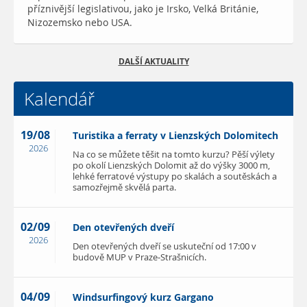
příznivější legislativou, jako je Irsko, Velká Británie,
Nizozemsko nebo USA.
DALŠÍ AKTUALITY
Kalendář
19/08
Turistika a ferraty v Lienzských Dolomitech
2026
Na co se můžete těšit na tomto kurzu? Pěší výlety
po okolí Lienzských Dolomit až do výšky 3000 m,
lehké ferratové výstupy po skalách a soutěskách a
samozřejmě skvělá parta.
02/09
Den otevřených dveří
2026
Den otevřených dveří se uskuteční od 17:00 v
budově MUP v Praze-Strašnicích.
04/09
Windsurfingový kurz Gargano