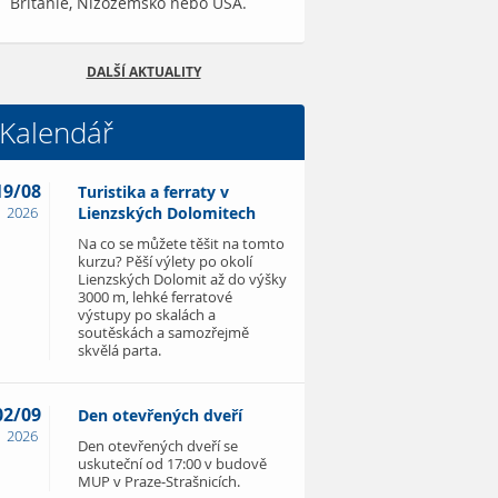
Británie, Nizozemsko nebo USA.
DALŠÍ AKTUALITY
Kalendář
19/08
Turistika a ferraty v
2026
Lienzských Dolomitech
Na co se můžete těšit na tomto
kurzu? Pěší výlety po okolí
Lienzských Dolomit až do výšky
3000 m, lehké ferratové
výstupy po skalách a
soutěskách a samozřejmě
skvělá parta.
02/09
Den otevřených dveří
2026
Den otevřených dveří se
uskuteční od 17:00 v budově
MUP v Praze-Strašnicích.