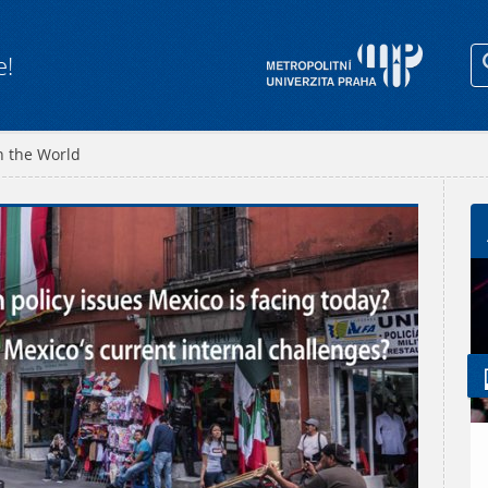
e!
n the World