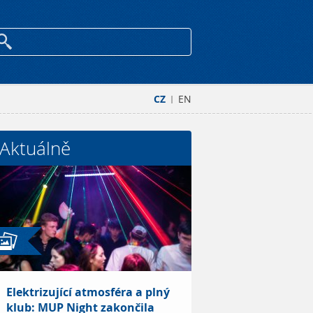
CZ
EN
|
Aktuálně
Elektrizující atmosféra a plný
klub: MUP Night zakončila