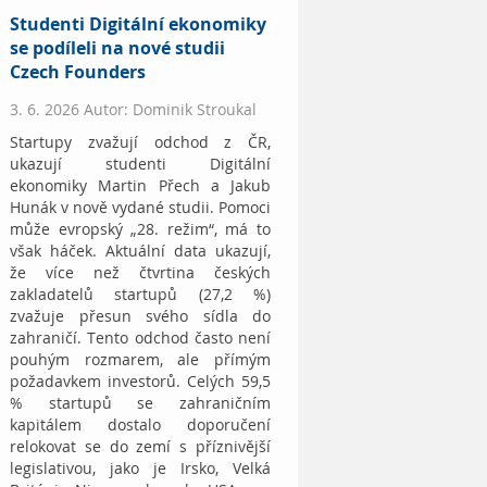
Studenti Digitální ekonomiky
se podíleli na nové studii
Czech Founders
3. 6. 2026 Autor: Dominik Stroukal
Startupy zvažují odchod z ČR,
ukazují studenti Digitální
ekonomiky Martin Přech a Jakub
Hunák v nově vydané studii. Pomoci
může evropský „28. režim“, má to
však háček. Aktuální data ukazují,
že více než čtvrtina českých
zakladatelů startupů (27,2 %)
zvažuje přesun svého sídla do
zahraničí. Tento odchod často není
pouhým rozmarem, ale přímým
požadavkem investorů. Celých 59,5
% startupů se zahraničním
kapitálem dostalo doporučení
relokovat se do zemí s příznivější
legislativou, jako je Irsko, Velká