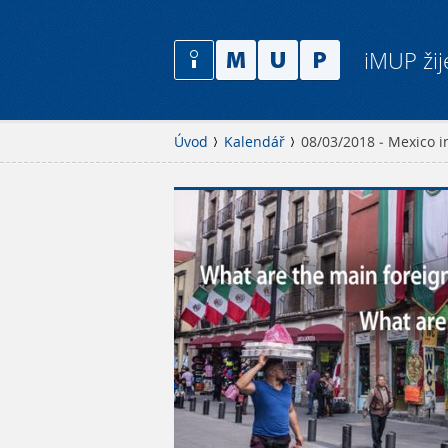
iMUP žij
Úvod
Kalendář
08/03/2018 - Mexico i