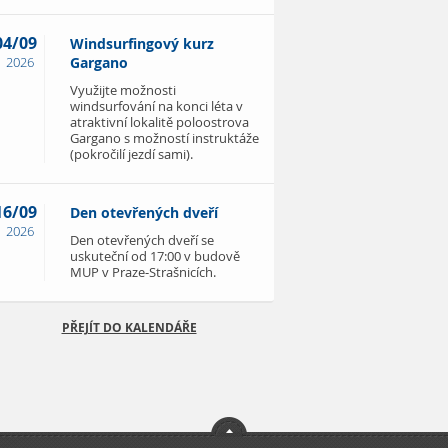
04/09
Windsurfingový kurz
2026
Gargano
Využijte možnosti
windsurfování na konci léta v
atraktivní lokalitě poloostrova
Gargano s možností instruktáže
(pokročilí jezdí sami).
16/09
Den otevřených dveří
2026
Den otevřených dveří se
uskuteční od 17:00 v budově
MUP v Praze-Strašnicích.
PŘEJÍT DO KALENDÁŘE