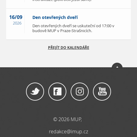
16/09
Den otevřených dveří
2026
Den otevřených dveří se uskuteční od 17:00 v
budově MUP v Praze-Strašnicích.
PŘEJÍT DO KALENDÁŘE
© 2026 MUP,
redakce@imup.cz