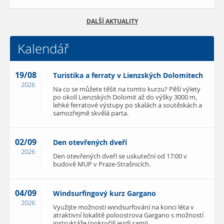
DALŠÍ AKTUALITY
Kalendář
19/08
Turistika a ferraty v Lienzských Dolomitech
2026
Na co se můžete těšit na tomto kurzu? Pěší výlety
po okolí Lienzských Dolomit až do výšky 3000 m,
lehké ferratové výstupy po skalách a soutěskách a
samozřejmě skvělá parta.
02/09
Den otevřených dveří
2026
Den otevřených dveří se uskuteční od 17:00 v
budově MUP v Praze-Strašnicích.
04/09
Windsurfingový kurz Gargano
2026
Využijte možnosti windsurfování na konci léta v
atraktivní lokalitě poloostrova Gargano s možností
instruktáže (pokročilí jezdí sami).