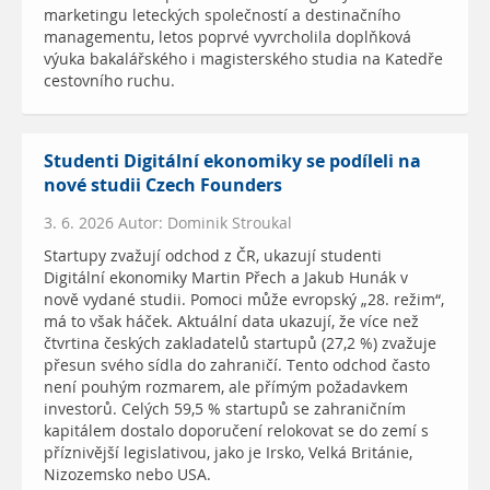
marketingu leteckých společností a destinačního
managementu, letos poprvé vyvrcholila doplňková
výuka bakalářského i magisterského studia na Katedře
cestovního ruchu.
Studenti Digitální ekonomiky se podíleli na
nové studii Czech Founders
3. 6. 2026 Autor: Dominik Stroukal
Startupy zvažují odchod z ČR, ukazují studenti
Digitální ekonomiky Martin Přech a Jakub Hunák v
nově vydané studii. Pomoci může evropský „28. režim“,
má to však háček. Aktuální data ukazují, že více než
čtvrtina českých zakladatelů startupů (27,2 %) zvažuje
přesun svého sídla do zahraničí. Tento odchod často
není pouhým rozmarem, ale přímým požadavkem
investorů. Celých 59,5 % startupů se zahraničním
kapitálem dostalo doporučení relokovat se do zemí s
příznivější legislativou, jako je Irsko, Velká Británie,
Nizozemsko nebo USA.