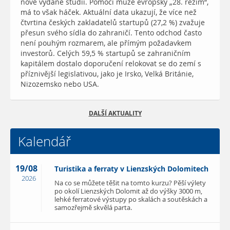
nově vydané studii. Pomoci může evropský „28. režim“,
má to však háček. Aktuální data ukazují, že více než
čtvrtina českých zakladatelů startupů (27,2 %) zvažuje
přesun svého sídla do zahraničí. Tento odchod často
není pouhým rozmarem, ale přímým požadavkem
investorů. Celých 59,5 % startupů se zahraničním
kapitálem dostalo doporučení relokovat se do zemí s
příznivější legislativou, jako je Irsko, Velká Británie,
Nizozemsko nebo USA.
DALŠÍ AKTUALITY
Kalendář
19/08
Turistika a ferraty v Lienzských Dolomitech
2026
Na co se můžete těšit na tomto kurzu? Pěší výlety
po okolí Lienzských Dolomit až do výšky 3000 m,
lehké ferratové výstupy po skalách a soutěskách a
samozřejmě skvělá parta.