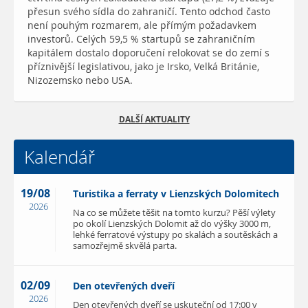
přesun svého sídla do zahraničí. Tento odchod často
není pouhým rozmarem, ale přímým požadavkem
investorů. Celých 59,5 % startupů se zahraničním
kapitálem dostalo doporučení relokovat se do zemí s
příznivější legislativou, jako je Irsko, Velká Británie,
Nizozemsko nebo USA.
DALŠÍ AKTUALITY
Kalendář
19/08
Turistika a ferraty v Lienzských Dolomitech
2026
Na co se můžete těšit na tomto kurzu? Pěší výlety
po okolí Lienzských Dolomit až do výšky 3000 m,
lehké ferratové výstupy po skalách a soutěskách a
samozřejmě skvělá parta.
02/09
Den otevřených dveří
2026
Den otevřených dveří se uskuteční od 17:00 v