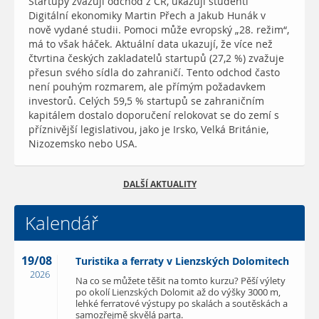
Startupy zvažují odchod z ČR, ukazují studenti
Digitální ekonomiky Martin Přech a Jakub Hunák v
nově vydané studii. Pomoci může evropský „28. režim“,
má to však háček. Aktuální data ukazují, že více než
čtvrtina českých zakladatelů startupů (27,2 %) zvažuje
přesun svého sídla do zahraničí. Tento odchod často
není pouhým rozmarem, ale přímým požadavkem
investorů. Celých 59,5 % startupů se zahraničním
kapitálem dostalo doporučení relokovat se do zemí s
příznivější legislativou, jako je Irsko, Velká Británie,
Nizozemsko nebo USA.
DALŠÍ AKTUALITY
Kalendář
19/08
Turistika a ferraty v Lienzských Dolomitech
2026
Na co se můžete těšit na tomto kurzu? Pěší výlety
po okolí Lienzských Dolomit až do výšky 3000 m,
lehké ferratové výstupy po skalách a soutěskách a
samozřejmě skvělá parta.