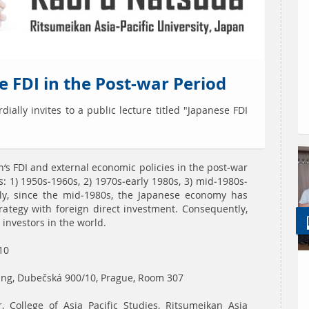
e FDI in the Post-war Period
ially invites to a public lecture titled "Japanese FDI
n‘s FDI and external economic policies in the post-war
s: 1) 1950s-1960s, 2) 1970s-early 1980s, 3) mid-1980s-
arly, since the mid-1980s, the Japanese economy has
trategy with foreign direct investment. Consequently,
investors in the world.
10
ng, Dubečská 900/10, Prague, Room 307
 College of Asia Pacific Studies, Ritsumeikan Asia