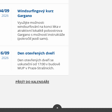
04/09
Windsurfingový kurz
2026
Gargano
Využijte možnosti
windsurfování na konci léta v
atraktivní lokalitě poloostrova
Gargano s možností instruktáže
(pokročilí jezdí sami).
16/09
Den otevřených dveří
2026
Den otevřených dveří se
uskuteční od 17:00 v budově
MUP v Praze-Strašnicích.
PŘEJÍT DO KALENDÁŘE