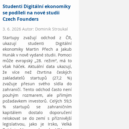
Studenti Digitální ekonomiky
se podíleli na nové studii
Czech Founders
3. 6. 2026 Autor: Dominik Stroukal
Startupy zvažují odchod z ČR,
ukazují studenti Digitální
ekonomiky Martin Přech a Jakub
Hunák v nově vydané studii. Pomoci
může evropský „28. režim“, má to
však háček. Aktuální data ukazují,
že více než čtvrtina českých
zakladatelů startupů (27,2 %)
zvažuje přesun svého sídla do
zahraničí. Tento odchod často není
pouhým rozmarem, ale přímým
požadavkem investorů. Celých 59,5
% startupů se zahraničním
kapitálem dostalo doporučení
relokovat se do zemí s příznivější
legislativou, jako je Irsko, Velká