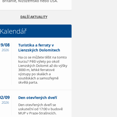
Británie, Nizozemsko nebo USA.
DALŠÍ AKTUALITY
Kalendář
19/08
Turistika a ferraty v
2026
Lienzských Dolomitech
Na co se můžete těšit na tomto
kurzu? Pěší výlety po okolí
Lienzských Dolomit až do výšky
3000 m, lehké ferratové
výstupy po skalách a
soutěskách a samozřejmě
skvělá parta.
02/09
Den otevřených dveří
2026
Den otevřených dveří se
uskuteční od 17:00 v budově
MUP v Praze-Strašnicích.