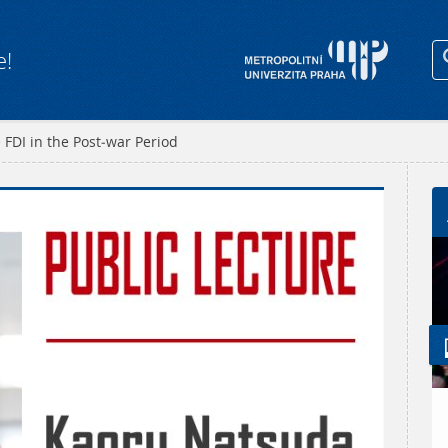
e!
 FDI in the Post-war Period