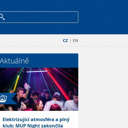
CZ
EN
|
Aktuálně
Elektrizující atmosféra a plný
klub: MUP Night zakončila