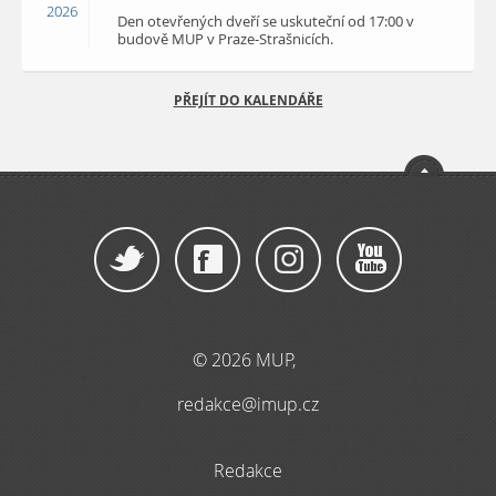
2026
Den otevřených dveří se uskuteční od 17:00 v
budově MUP v Praze-Strašnicích.
PŘEJÍT DO KALENDÁŘE
© 2026 MUP,
redakce@imup.cz
Redakce