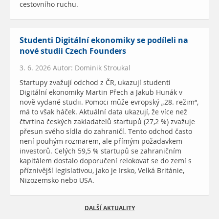
cestovního ruchu.
Studenti Digitální ekonomiky se podíleli na
nové studii Czech Founders
3. 6. 2026 Autor: Dominik Stroukal
Startupy zvažují odchod z ČR, ukazují studenti
Digitální ekonomiky Martin Přech a Jakub Hunák v
nově vydané studii. Pomoci může evropský „28. režim“,
má to však háček. Aktuální data ukazují, že více než
čtvrtina českých zakladatelů startupů (27,2 %) zvažuje
přesun svého sídla do zahraničí. Tento odchod často
není pouhým rozmarem, ale přímým požadavkem
investorů. Celých 59,5 % startupů se zahraničním
kapitálem dostalo doporučení relokovat se do zemí s
příznivější legislativou, jako je Irsko, Velká Británie,
Nizozemsko nebo USA.
DALŠÍ AKTUALITY