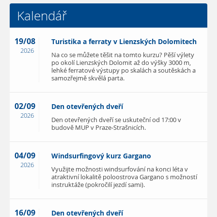
Kalendář
19/08
Turistika a ferraty v Lienzských Dolomitech
2026
Na co se můžete těšit na tomto kurzu? Pěší výlety
po okolí Lienzských Dolomit až do výšky 3000 m,
lehké ferratové výstupy po skalách a soutěskách a
samozřejmě skvělá parta.
02/09
Den otevřených dveří
2026
Den otevřených dveří se uskuteční od 17:00 v
budově MUP v Praze-Strašnicích.
04/09
Windsurfingový kurz Gargano
2026
Využijte možnosti windsurfování na konci léta v
atraktivní lokalitě poloostrova Gargano s možností
instruktáže (pokročilí jezdí sami).
16/09
Den otevřených dveří