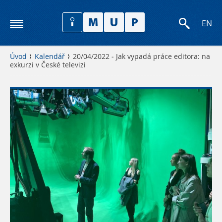
EN
Úvod
Kalendář
20/04/2022 - Jak vypadá práce editora: na
exkurzi v České televizi