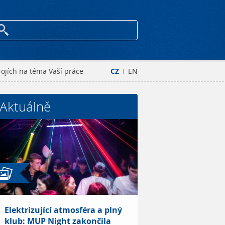
ojích na téma Vaší práce
CZ
EN
|
Aktuálně
Elektrizující atmosféra a plný
klub: MUP Night zakončila