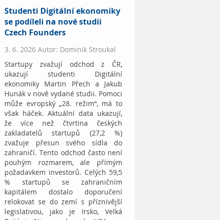
Studenti Digitální ekonomiky
se podíleli na nové studii
Czech Founders
3. 6. 2026 Autor: Dominik Stroukal
Startupy zvažují odchod z ČR,
ukazují studenti Digitální
ekonomiky Martin Přech a Jakub
Hunák v nově vydané studii. Pomoci
může evropský „28. režim“, má to
však háček. Aktuální data ukazují,
že více než čtvrtina českých
zakladatelů startupů (27,2 %)
zvažuje přesun svého sídla do
zahraničí. Tento odchod často není
pouhým rozmarem, ale přímým
požadavkem investorů. Celých 59,5
% startupů se zahraničním
kapitálem dostalo doporučení
relokovat se do zemí s příznivější
legislativou, jako je Irsko, Velká