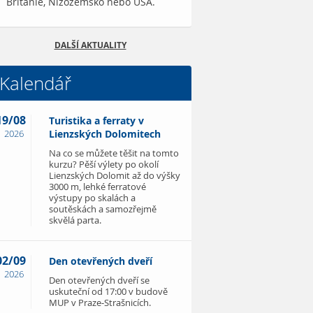
Británie, Nizozemsko nebo USA.
DALŠÍ AKTUALITY
Kalendář
19/08
Turistika a ferraty v
2026
Lienzských Dolomitech
Na co se můžete těšit na tomto
kurzu? Pěší výlety po okolí
Lienzských Dolomit až do výšky
3000 m, lehké ferratové
výstupy po skalách a
soutěskách a samozřejmě
skvělá parta.
02/09
Den otevřených dveří
2026
Den otevřených dveří se
uskuteční od 17:00 v budově
MUP v Praze-Strašnicích.