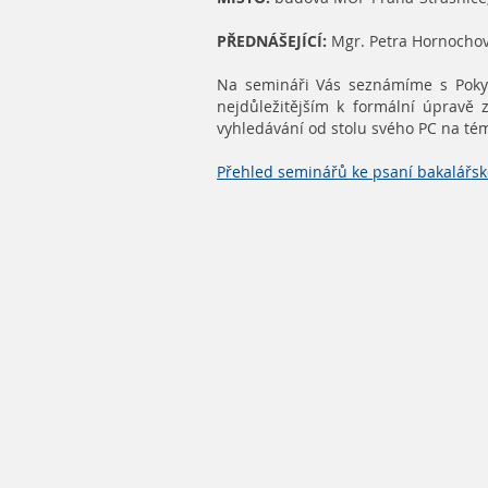
PŘEDNÁŠEJÍCÍ:
Mgr. Petra Hornocho
Na semináři Vás seznámíme s Pokyn
nejdůležitějším k formální úpravě 
vyhledávání od stolu svého PC na tém
Přehled seminářů ke psaní bakalářs