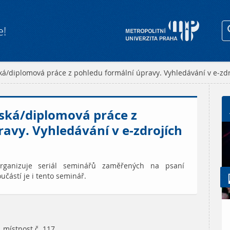
e!
ká/diplomová práce z pohledu formální úpravy. Vyhledávání v e-zdr
řská/diplomová práce z
avy. Vyhledávání v e-zdrojích
rganizuje seriál seminářů zaměřených na psaní
částí je i tento seminář.
místnost č. 117