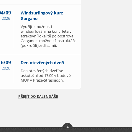
04/09
Windsurfingový kurz
2026
Gargano
Využijte možnosti
windsurfování na konci léta v
atraktivní lokalitě poloostrova
Gargano s možností instruktáže
(pokročilí jezdí sami).
16/09
Den otevřených dveří
2026
Den otevřených dveří se
uskuteční od 17:00 v budově
MUP v Praze-Strašnicích.
PŘEJÍT DO KALENDÁŘE