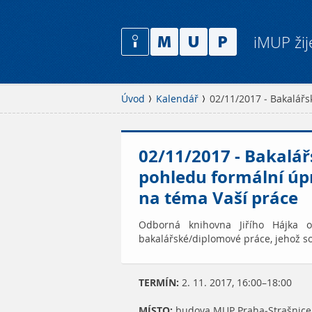
iMUP žij
Úvod
Kalendář
02/11/2017 - Bakalářs
02/11/2017 - Bakalá
pohledu formální úpr
na téma Vaší práce
Odborná knihovna Jiřího Hájka o
bakalářské/diplomové práce, jehož sou
TERMÍN:
2. 11. 2017, 16:00–18:00
MÍSTO:
budova MUP Praha-Strašnice, 