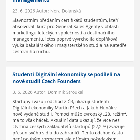
managementu
23. 6. 2026 Autor: Nora Dolanská
Slavnostním předáním certifikátů studentům, kteří
absolvovali kurz pro General Sales Agenty v oblasti
marketingu leteckých společností a destinačního
managementu, letos poprvé vyvrcholila doplňková
výuka bakalářského i magisterského studia na Katedře
cestovního ruchu.
Studenti Digitální ekonomiky se podíleli na
nové studii Czech Founders
3. 6. 2026 Autor: Dominik Stroukal
Startupy zvažují odchod z ČR, ukazují studenti
Digitální ekonomiky Martin Přech a Jakub Hunák v
nově vydané studii. Pomoci může evropský „28. režim“,
má to však háček. Aktuální data ukazují, že více než
čtvrtina českých zakladatelů startupů (27,2 %) zvažuje
přesun svého sídla do zahraničí. Tento odchod často
není pouhým rozmarem, ale přímým požadavkem