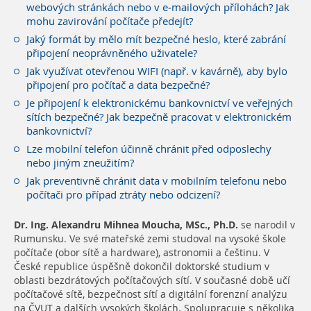
webových stránkách nebo v e-mailových přílohách? Jak
mohu zavirování počítače předejít?
Jaký formát by mělo mít bezpečné heslo, které zabrání
připojení neoprávněného uživatele?
Jak využívat otevřenou WIFI (např. v kavárně), aby bylo
připojení pro počítač a data bezpečné?
Je připojení k elektronickému bankovnictví ve veřejných
sítích bezpečné? Jak bezpečně pracovat v elektronickém
bankovnictví?
Lze mobilní telefon účinně chránit před odposlechy
nebo jiným zneužitím?
Jak preventivně chránit data v mobilním telefonu nebo
počítači pro případ ztráty nebo odcizení?
Dr. Ing. Alexandru Mihnea Moucha, MSc., Ph.D.
se narodil v
Rumunsku. Ve své mateřské zemi studoval na vysoké škole
počítače (obor sítě a hardware), astronomii a češtinu. V
České republice úspěšně dokončil doktorské studium v
oblasti bezdrátových počítačových sítí. V současné době učí
počítačové sítě, bezpečnost sítí a digitální forenzní analýzu
na ČVUT a dalších vysokých školách. Spolupracuje s několika