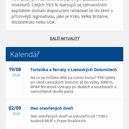
investorů. Celých 59,5 % startupů se zahraničním
kapitálem dostalo doporučení relokovat se do zemí s
příznivější legislativou, jako je Irsko, Velká Británie,
Nizozemsko nebo USA.
DALŠÍ AKTUALITY
Kalendář
19/08
Turistika a ferraty v Lienzských Dolomitech
2026
Na co se můžete těšit na tomto kurzu? Pěší výlety
po okolí Lienzských Dolomit až do výšky 3000 m,
lehké ferratové výstupy po skalách a soutěskách a
samozřejmě skvělá parta.
02/09
Den otevřených dveří
2026
Den otevřených dveří se uskuteční od 17:00 v
budově MUP v Praze-Strašnicích.