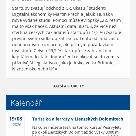
Startupy zvažují odchod z ČR, ukazují studenti
Digitální ekonomiky Martin Přech a Jakub Hunák v
nově vydané studii. Pomoci může evropský „28. režim“,
má to však háček. Aktuální data ukazují, že více než
čtvrtina českých zakladatelů startupů (27,2 %) zvažuje
přesun svého sídla do zahraničí. Tento odchod často
není pouhým rozmarem, ale přímým požadavkem
investorů. Celých 59,5 % startupů se zahraničním
kapitálem dostalo doporučení relokovat se do zemí s
příznivější legislativou, jako je Irsko, Velká Británie,
Nizozemsko nebo USA.
DALŠÍ AKTUALITY
Kalendář
19/08
Turistika a ferraty v Lienzských Dolomitech
2026
Na co se můžete těšit na tomto kurzu? Pěší výlety
po okolí Lienzských Dolomit až do výšky 3000 m,