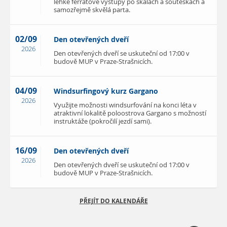
lehké ferratové výstupy po skalách a soutěskách a
samozřejmě skvělá parta.
02/09
Den otevřených dveří
2026
Den otevřených dveří se uskuteční od 17:00 v
budově MUP v Praze-Strašnicích.
04/09
Windsurfingový kurz Gargano
2026
Využijte možnosti windsurfování na konci léta v
atraktivní lokalitě poloostrova Gargano s možností
instruktáže (pokročilí jezdí sami).
16/09
Den otevřených dveří
2026
Den otevřených dveří se uskuteční od 17:00 v
budově MUP v Praze-Strašnicích.
PŘEJÍT DO KALENDÁŘE