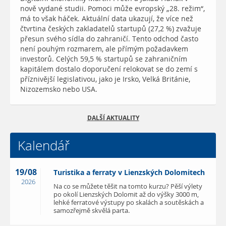
nově vydané studii. Pomoci může evropský „28. režim“,
má to však háček. Aktuální data ukazují, že více než
čtvrtina českých zakladatelů startupů (27,2 %) zvažuje
přesun svého sídla do zahraničí. Tento odchod často
není pouhým rozmarem, ale přímým požadavkem
investorů. Celých 59,5 % startupů se zahraničním
kapitálem dostalo doporučení relokovat se do zemí s
příznivější legislativou, jako je Irsko, Velká Británie,
Nizozemsko nebo USA.
DALŠÍ AKTUALITY
Kalendář
19/08
Turistika a ferraty v Lienzských Dolomitech
2026
Na co se můžete těšit na tomto kurzu? Pěší výlety
po okolí Lienzských Dolomit až do výšky 3000 m,
lehké ferratové výstupy po skalách a soutěskách a
samozřejmě skvělá parta.