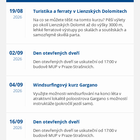
19/08
Turistika a ferraty v Lienzských Dolomitech
2026
Na co se můžete těšit na tomto kurzu? Pěší výlety
po okolí Lienzských Dolomit až do výšky 3000 m,
lehké ferratové výstupy po skalách a soutěskách a
samozřejmě skvělá parta.
02/09
Den otevřených dveří
2026
Den otevřených dveří se uskuteční od 17:00 v
budově MUP v Praze-Strašnicích.
04/09
Windsurfingový kurz Gargano
2026
Využijte možnosti windsurfování na konci léta v
atraktivní lokalitě poloostrova Gargano s možností
instruktáže (pokročilí jezdí sami).
16/09
Den otevřených dveří
2026
Den otevřených dveří se uskuteční od 17:00 v
budově MUP v Praze-Strašnicích.