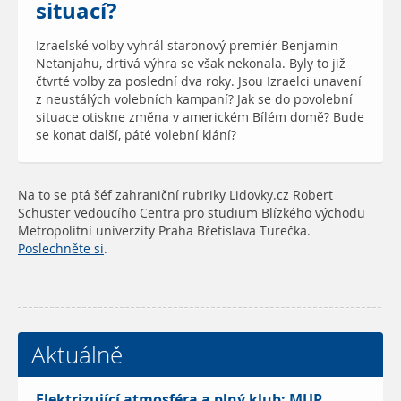
situací?
Izraelské volby vyhrál staronový premiér Benjamin
Netanjahu, drtivá výhra se však nekonala. Byly to již
čtvrté volby za poslední dva roky. Jsou Izraelci unavení
z neustálých volebních kampaní? Jak se do povolební
situace otiskne změna v americkém Bílém domě? Bude
se konat další, páté volební klání?
Na to se ptá šéf zahraniční rubriky Lidovky.cz Robert
Schuster vedoucího Centra pro studium Blízkého východu
Metropolitní univerzity Praha Břetislava Turečka.
Poslechněte si
.
Aktuálně
Elektrizující atmosféra a plný klub: MUP