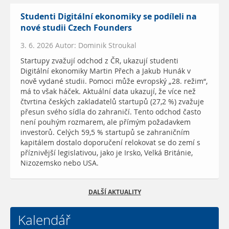
Studenti Digitální ekonomiky se podíleli na
nové studii Czech Founders
3. 6. 2026 Autor: Dominik Stroukal
Startupy zvažují odchod z ČR, ukazují studenti
Digitální ekonomiky Martin Přech a Jakub Hunák v
nově vydané studii. Pomoci může evropský „28. režim“,
má to však háček. Aktuální data ukazují, že více než
čtvrtina českých zakladatelů startupů (27,2 %) zvažuje
přesun svého sídla do zahraničí. Tento odchod často
není pouhým rozmarem, ale přímým požadavkem
investorů. Celých 59,5 % startupů se zahraničním
kapitálem dostalo doporučení relokovat se do zemí s
příznivější legislativou, jako je Irsko, Velká Británie,
Nizozemsko nebo USA.
DALŠÍ AKTUALITY
Kalendář