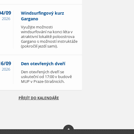
04/09
Windsurfingový kurz
2026
Gargano
Využijte možnosti
windsurfování na konci léta v
atraktivní lokalitě poloostrova
Gargano s možností instruktáže
(pokročilí jezdí sami).
16/09
Den otevřených dveří
2026
Den otevřených dveří se
uskuteční od 17:00 v budově
MUP v Praze-Strašnicích.
PŘEJÍT DO KALENDÁŘE