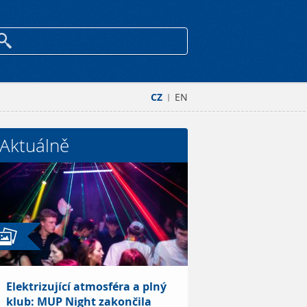
CZ
EN
|
Aktuálně
Elektrizující atmosféra a plný
klub: MUP Night zakončila