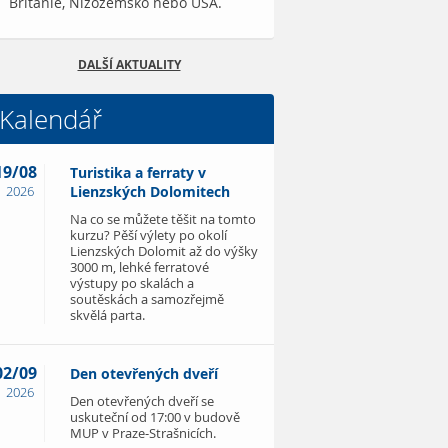
Británie, Nizozemsko nebo USA.
DALŠÍ AKTUALITY
Kalendář
19/08
Turistika a ferraty v
2026
Lienzských Dolomitech
Na co se můžete těšit na tomto
kurzu? Pěší výlety po okolí
Lienzských Dolomit až do výšky
3000 m, lehké ferratové
výstupy po skalách a
soutěskách a samozřejmě
skvělá parta.
02/09
Den otevřených dveří
2026
Den otevřených dveří se
uskuteční od 17:00 v budově
MUP v Praze-Strašnicích.