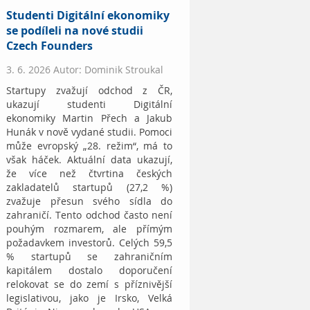
Studenti Digitální ekonomiky
se podíleli na nové studii
Czech Founders
3. 6. 2026 Autor: Dominik Stroukal
Startupy zvažují odchod z ČR,
ukazují studenti Digitální
ekonomiky Martin Přech a Jakub
Hunák v nově vydané studii. Pomoci
může evropský „28. režim“, má to
však háček. Aktuální data ukazují,
že více než čtvrtina českých
zakladatelů startupů (27,2 %)
zvažuje přesun svého sídla do
zahraničí. Tento odchod často není
pouhým rozmarem, ale přímým
požadavkem investorů. Celých 59,5
% startupů se zahraničním
kapitálem dostalo doporučení
relokovat se do zemí s příznivější
legislativou, jako je Irsko, Velká