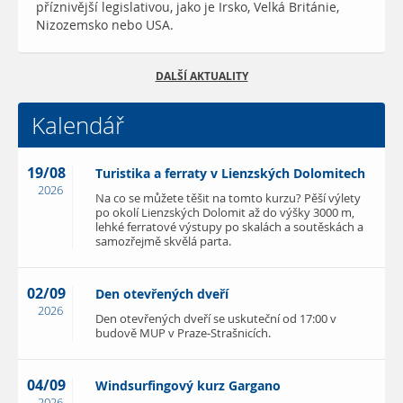
příznivější legislativou, jako je Irsko, Velká Británie,
Nizozemsko nebo USA.
DALŠÍ AKTUALITY
Kalendář
19/08
Turistika a ferraty v Lienzských Dolomitech
2026
Na co se můžete těšit na tomto kurzu? Pěší výlety
po okolí Lienzských Dolomit až do výšky 3000 m,
lehké ferratové výstupy po skalách a soutěskách a
samozřejmě skvělá parta.
02/09
Den otevřených dveří
2026
Den otevřených dveří se uskuteční od 17:00 v
budově MUP v Praze-Strašnicích.
04/09
Windsurfingový kurz Gargano
2026