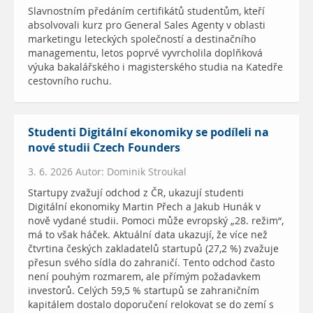
Slavnostním předáním certifikátů studentům, kteří
absolvovali kurz pro General Sales Agenty v oblasti
marketingu leteckých společností a destinačního
managementu, letos poprvé vyvrcholila doplňková
výuka bakalářského i magisterského studia na Katedře
cestovního ruchu.
Studenti Digitální ekonomiky se podíleli na
nové studii Czech Founders
3. 6. 2026 Autor: Dominik Stroukal
Startupy zvažují odchod z ČR, ukazují studenti
Digitální ekonomiky Martin Přech a Jakub Hunák v
nově vydané studii. Pomoci může evropský „28. režim“,
má to však háček. Aktuální data ukazují, že více než
čtvrtina českých zakladatelů startupů (27,2 %) zvažuje
přesun svého sídla do zahraničí. Tento odchod často
není pouhým rozmarem, ale přímým požadavkem
investorů. Celých 59,5 % startupů se zahraničním
kapitálem dostalo doporučení relokovat se do zemí s