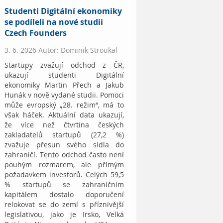
Studenti Digitální ekonomiky
se podíleli na nové studii
Czech Founders
3. 6. 2026 Autor: Dominik Stroukal
Startupy zvažují odchod z ČR,
ukazují studenti Digitální
ekonomiky Martin Přech a Jakub
Hunák v nově vydané studii. Pomoci
může evropský „28. režim“, má to
však háček. Aktuální data ukazují,
že více než čtvrtina českých
zakladatelů startupů (27,2 %)
zvažuje přesun svého sídla do
zahraničí. Tento odchod často není
pouhým rozmarem, ale přímým
požadavkem investorů. Celých 59,5
% startupů se zahraničním
kapitálem dostalo doporučení
relokovat se do zemí s příznivější
legislativou, jako je Irsko, Velká