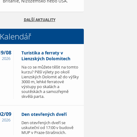
Británie, Nizozemsko nebo USA.
DALŠÍ AKTUALITY
Kalendář
19/08
Turistika a ferraty v
2026
Lienzských Dolomitech
Na co se můžete těšit na tomto
kurzu? Pěší výlety po okolí
Lienzských Dolomit až do výšky
3000 m, lehké ferratové
výstupy po skalách a
soutěskách a samozřejmě
skvělá parta.
02/09
Den otevřených dveří
2026
Den otevřených dveří se
uskuteční od 17:00 v budově
MUP v Praze-Strašnicích.