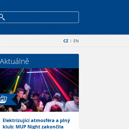
CZ
EN
|
Aktuálně
Elektrizující atmosféra a plný
klub: MUP Night zakončila