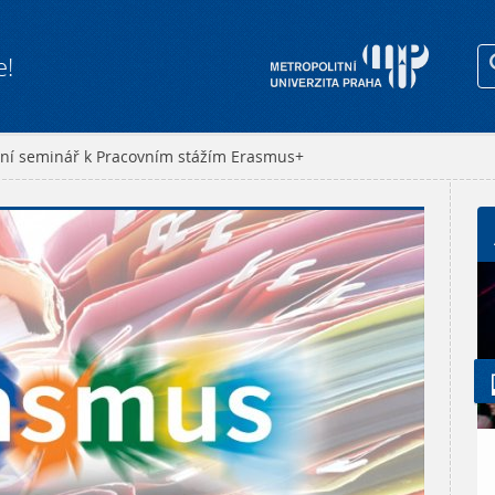
e!
ční seminář k Pracovním stážím Erasmus+