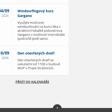
04/09
Windsurfingový kurz
2026
Gargano
Využijte možnosti
windsurfování na konci léta v
atraktivní lokalitě poloostrova
Gargano s možností instruktáže
(pokročilí jezdí sami).
16/09
Den otevřených dveří
2026
Den otevřených dveří se
uskuteční od 17:00 v budově
MUP v Praze-Strašnicích.
PŘEJÍT DO KALENDÁŘE