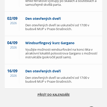
lehké ferratové výstupy po skalách a soutěskách a
samozřejmě skvělá parta.
02/09
Den otevřených dveří
2026
Den otevřených dveří se uskuteční od 17:00 v
budově MUP v Praze-Strašnicích.
04/09
Windsurfingový kurz Gargano
2026
Využijte možnosti windsurfování na konci léta v
atraktivní lokalitě poloostrova Gargano s možností
instruktáže (pokročilí jezdí sami).
16/09
Den otevřených dveří
2026
Den otevřených dveří se uskuteční od 17:00 v
budově MUP v Praze-Strašnicích.
PŘEJÍT DO KALENDÁŘE