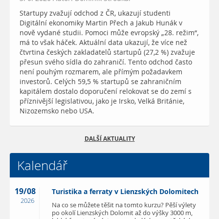
Startupy zvažují odchod z ČR, ukazují studenti
Digitální ekonomiky Martin Přech a Jakub Hunák v
nově vydané studii. Pomoci může evropský „28. režim“,
má to však háček. Aktuální data ukazují, že více než
čtvrtina českých zakladatelů startupů (27,2 %) zvažuje
přesun svého sídla do zahraničí. Tento odchod často
není pouhým rozmarem, ale přímým požadavkem
investorů. Celých 59,5 % startupů se zahraničním
kapitálem dostalo doporučení relokovat se do zemí s
příznivější legislativou, jako je Irsko, Velká Británie,
Nizozemsko nebo USA.
DALŠÍ AKTUALITY
Kalendář
19/08
Turistika a ferraty v Lienzských Dolomitech
2026
Na co se můžete těšit na tomto kurzu? Pěší výlety
po okolí Lienzských Dolomit až do výšky 3000 m,