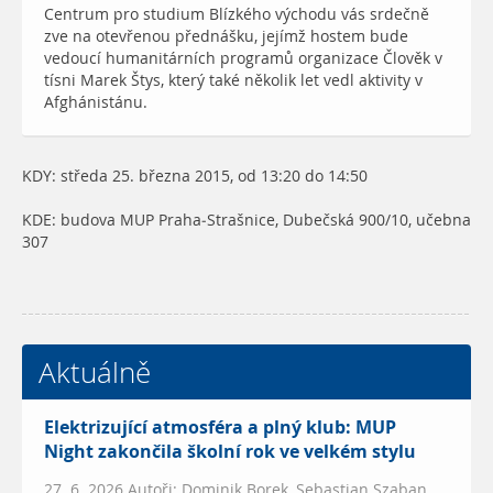
Centrum pro studium Blízkého východu vás srdečně
zve na otevřenou přednášku, jejímž hostem bude
vedoucí humanitárních programů organizace Člověk v
tísni Marek Štys, který také několik let vedl aktivity v
Afghánistánu.
KDY: středa 25. března 2015, od 13:20 do 14:50
KDE: budova MUP Praha-Strašnice, Dubečská 900/10, učebna
307
Aktuálně
Elektrizující atmosféra a plný klub: MUP
Night zakončila školní rok ve velkém stylu
27. 6. 2026 Autoři: Dominik Borek, Sebastian Szaban