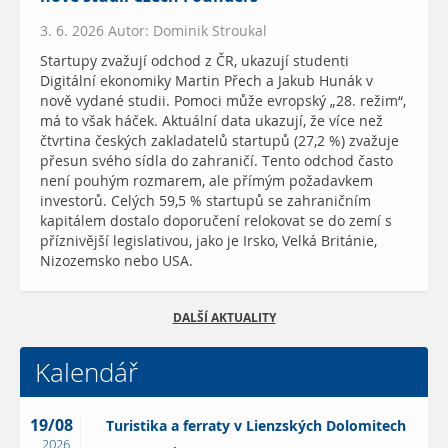
3. 6. 2026 Autor: Dominik Stroukal
Startupy zvažují odchod z ČR, ukazují studenti
Digitální ekonomiky Martin Přech a Jakub Hunák v
nově vydané studii. Pomoci může evropský „28. režim“,
má to však háček. Aktuální data ukazují, že více než
čtvrtina českých zakladatelů startupů (27,2 %) zvažuje
přesun svého sídla do zahraničí. Tento odchod často
není pouhým rozmarem, ale přímým požadavkem
investorů. Celých 59,5 % startupů se zahraničním
kapitálem dostalo doporučení relokovat se do zemí s
příznivější legislativou, jako je Irsko, Velká Británie,
Nizozemsko nebo USA.
DALŠÍ AKTUALITY
Kalendář
19/08
Turistika a ferraty v Lienzských Dolomitech
2026