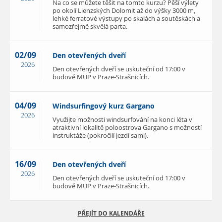
Na co se můžete těšit na tomto kurzu? Pěší výlety
po okolí Lienzských Dolomit až do výšky 3000 m,
lehké ferratové výstupy po skalách a soutěskách a
samozřejmě skvělá parta.
02/09
Den otevřených dveří
2026
Den otevřených dveří se uskuteční od 17:00 v
budově MUP v Praze-Strašnicích.
04/09
Windsurfingový kurz Gargano
2026
Využijte možnosti windsurfování na konci léta v
atraktivní lokalitě poloostrova Gargano s možností
instruktáže (pokročilí jezdí sami).
16/09
Den otevřených dveří
2026
Den otevřených dveří se uskuteční od 17:00 v
budově MUP v Praze-Strašnicích.
PŘEJÍT DO KALENDÁŘE