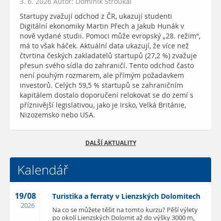
3. 6. 2026 Autor: Dominik Stroukal
Startupy zvažují odchod z ČR, ukazují studenti
Digitální ekonomiky Martin Přech a Jakub Hunák v
nově vydané studii. Pomoci může evropský „28. režim“,
má to však háček. Aktuální data ukazují, že více než
čtvrtina českých zakladatelů startupů (27,2 %) zvažuje
přesun svého sídla do zahraničí. Tento odchod často
není pouhým rozmarem, ale přímým požadavkem
investorů. Celých 59,5 % startupů se zahraničním
kapitálem dostalo doporučení relokovat se do zemí s
příznivější legislativou, jako je Irsko, Velká Británie,
Nizozemsko nebo USA.
DALŠÍ AKTUALITY
Kalendář
19/08
Turistika a ferraty v Lienzských Dolomitech
2026
Na co se můžete těšit na tomto kurzu? Pěší výlety
po okolí Lienzských Dolomit až do výšky 3000 m,