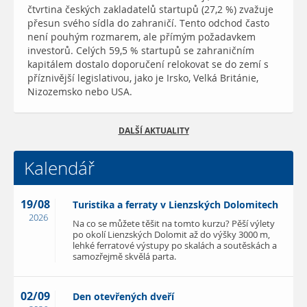
čtvrtina českých zakladatelů startupů (27,2 %) zvažuje
přesun svého sídla do zahraničí. Tento odchod často
není pouhým rozmarem, ale přímým požadavkem
investorů. Celých 59,5 % startupů se zahraničním
kapitálem dostalo doporučení relokovat se do zemí s
příznivější legislativou, jako je Irsko, Velká Británie,
Nizozemsko nebo USA.
DALŠÍ AKTUALITY
Kalendář
19/08
Turistika a ferraty v Lienzských Dolomitech
2026
Na co se můžete těšit na tomto kurzu? Pěší výlety
po okolí Lienzských Dolomit až do výšky 3000 m,
lehké ferratové výstupy po skalách a soutěskách a
samozřejmě skvělá parta.
02/09
Den otevřených dveří