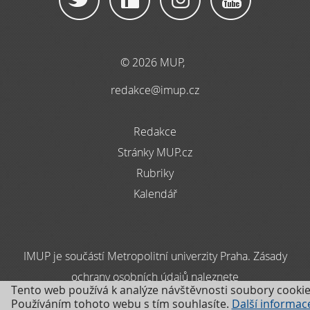
© 2026 MUP,
redakce@imup.cz
Redakce
Stránky MUP.cz
Rubriky
Kalendář
IMUP je součástí Metropolitní univerzity Praha. Zásady
ochrany osobních údajů naleznete
Tento web používá k analýze návštěvnosti soubory cookie
zde
Používáním tohoto webu s tím souhlasíte.
Další informac