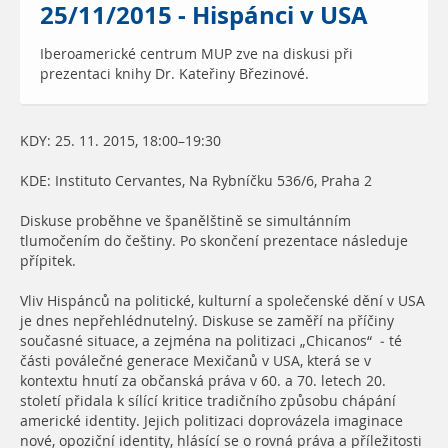
25/11/2015 - Hispánci v USA
Iberoamerické centrum MUP zve na diskusi při
prezentaci knihy Dr. Kateřiny Březinové.
KDY: 25. 11. 2015, 18:00–19:30
KDE: Instituto Cervantes, Na Rybníčku 536/6, Praha 2
Diskuse proběhne ve španělštině se simultánním
tlumočením do češtiny. Po skončení prezentace následuje
přípitek.
Vliv Hispánců na politické, kulturní a společenské dění v USA
je dnes nepřehlédnutelný. Diskuse se zaměří na příčiny
současné situace, a zejména na politizaci „Chicanos“ - té
části poválečné generace Mexičanů v USA, která se v
kontextu hnutí za občanská práva v 60. a 70. letech 20.
století přidala k sílící kritice tradičního způsobu chápání
americké identity. Jejich politizaci doprovázela imaginace
nové, opoziční identity, hlásící se o rovná práva a příležitosti