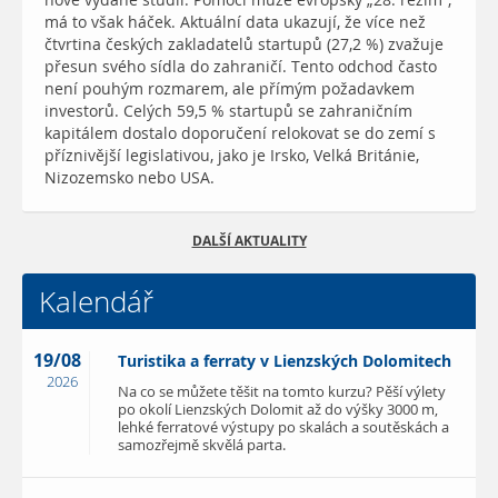
nově vydané studii. Pomoci může evropský „28. režim“,
má to však háček. Aktuální data ukazují, že více než
čtvrtina českých zakladatelů startupů (27,2 %) zvažuje
přesun svého sídla do zahraničí. Tento odchod často
není pouhým rozmarem, ale přímým požadavkem
investorů. Celých 59,5 % startupů se zahraničním
kapitálem dostalo doporučení relokovat se do zemí s
příznivější legislativou, jako je Irsko, Velká Británie,
Nizozemsko nebo USA.
DALŠÍ AKTUALITY
Kalendář
19/08
Turistika a ferraty v Lienzských Dolomitech
2026
Na co se můžete těšit na tomto kurzu? Pěší výlety
po okolí Lienzských Dolomit až do výšky 3000 m,
lehké ferratové výstupy po skalách a soutěskách a
samozřejmě skvělá parta.