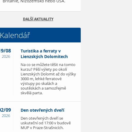
Británie, Nizozemsko nebo USA.
DALŠÍ AKTUALITY
Kalendář
19/08
Turistika a ferraty v
2026
Lienzských Dolomitech
Na co se můžete těšit na tomto
kurzu? Pěší výlety po okolí
Lienzských Dolomit až do výšky
3000 m, lehké ferratové
výstupy po skalách a
soutěskách a samozřejmě
skvělá parta.
02/09
Den otevřených dveří
2026
Den otevřených dveří se
uskuteční od 17:00 v budově
MUP v Praze-Strašnicích.