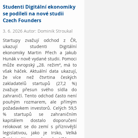
Studenti Digitální ekonomiky
se podíleli na nové studii
Czech Founders
3. 6. 2026 Autor: Dominik Stroukal
Startupy zvažují odchod z ČR,
ukazují studenti Digitální
ekonomiky Martin Přech a Jakub
Hunák v nově vydané studii. Pomoci
může evropský „28. režim“, má to
však háček. Aktuální data ukazují,
že více než čtvrtina českých
zakladatelů startupů (27,2 %)
zvažuje přesun svého sídla do
zahraničí. Tento odchod často není
pouhým rozmarem, ale přímým
požadavkem investorů. Celých 59,5
% startupů se zahraničním
kapitálem dostalo doporučení
relokovat se do zemí s příznivější
legislativou, jako je Irsko, Velká