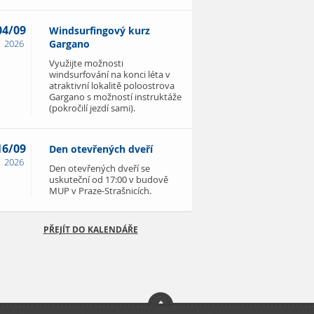
04/09
Windsurfingový kurz
2026
Gargano
Využijte možnosti
windsurfování na konci léta v
atraktivní lokalitě poloostrova
Gargano s možností instruktáže
(pokročilí jezdí sami).
16/09
Den otevřených dveří
2026
Den otevřených dveří se
uskuteční od 17:00 v budově
MUP v Praze-Strašnicích.
PŘEJÍT DO KALENDÁŘE