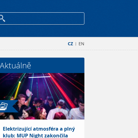
CZ
EN
|
Aktuálně
Elektrizující atmosféra a plný
klub: MUP Night zakončila