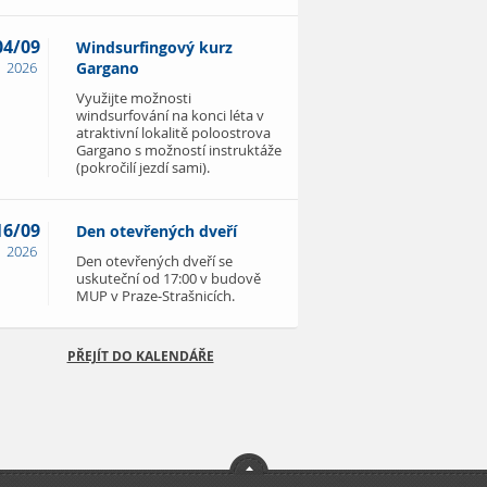
04/09
Windsurfingový kurz
2026
Gargano
Využijte možnosti
windsurfování na konci léta v
atraktivní lokalitě poloostrova
Gargano s možností instruktáže
(pokročilí jezdí sami).
16/09
Den otevřených dveří
2026
Den otevřených dveří se
uskuteční od 17:00 v budově
MUP v Praze-Strašnicích.
PŘEJÍT DO KALENDÁŘE