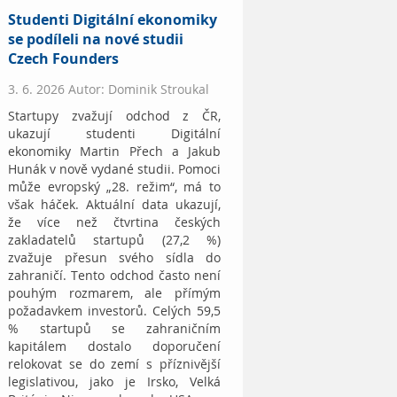
Studenti Digitální ekonomiky
se podíleli na nové studii
Czech Founders
3. 6. 2026 Autor: Dominik Stroukal
Startupy zvažují odchod z ČR,
ukazují studenti Digitální
ekonomiky Martin Přech a Jakub
Hunák v nově vydané studii. Pomoci
může evropský „28. režim“, má to
však háček. Aktuální data ukazují,
že více než čtvrtina českých
zakladatelů startupů (27,2 %)
zvažuje přesun svého sídla do
zahraničí. Tento odchod často není
pouhým rozmarem, ale přímým
požadavkem investorů. Celých 59,5
% startupů se zahraničním
kapitálem dostalo doporučení
relokovat se do zemí s příznivější
legislativou, jako je Irsko, Velká