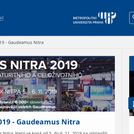
e!
019 - Gaudeamus Nitra
2019 - Gaudeamus Nitra
itra, který se koná od 5. do 6. 11. 2019 na výstavišti