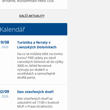
Británie, Nizozemsko nebo USA.
DALŠÍ AKTUALITY
Kalendář
19/08
Turistika a ferraty v
2026
Lienzských Dolomitech
Na co se můžete těšit na tomto
kurzu? Pěší výlety po okolí
Lienzských Dolomit až do výšky
3000 m, lehké ferratové
výstupy po skalách a
soutěskách a samozřejmě
skvělá parta.
02/09
Den otevřených dveří
2026
Den otevřených dveří se
uskuteční od 17:00 v budově
MUP v Praze-Strašnicích.