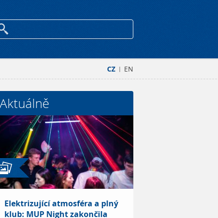
CZ
EN
|
Aktuálně
Elektrizující atmosféra a plný
klub: MUP Night zakončila