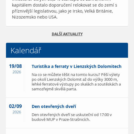
kapitálem dostalo doporučení relokovat se do zemí s
příznivější legislativou, jako je Irsko, Velká Británie,
Nizozemsko nebo USA.
DALŠÍ AKTUALITY
Kalendář
19/08
Turistika a ferraty v Lienzských Dolomitech
2026
Na co se můžete těšit na tomto kurzu? Pěší výlety
po okolí Lienzských Dolomit až do výšky 3000 m,
lehké ferratové výstupy po skalách a soutěskách a
samozřejmě skvělá parta.
02/09
Den otevřených dveří
2026
Den otevřených dveří se uskuteční od 17:00 v
budově MUP v Praze-Strašnicích.