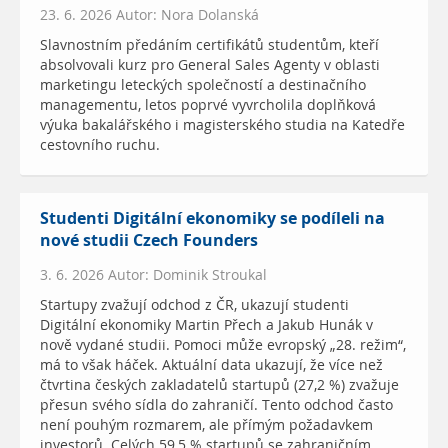
23. 6. 2026 Autor: Nora Dolanská
Slavnostním předáním certifikátů studentům, kteří
absolvovali kurz pro General Sales Agenty v oblasti
marketingu leteckých společností a destinačního
managementu, letos poprvé vyvrcholila doplňková
výuka bakalářského i magisterského studia na Katedře
cestovního ruchu.
Studenti Digitální ekonomiky se podíleli na
nové studii Czech Founders
3. 6. 2026 Autor: Dominik Stroukal
Startupy zvažují odchod z ČR, ukazují studenti
Digitální ekonomiky Martin Přech a Jakub Hunák v
nově vydané studii. Pomoci může evropský „28. režim“,
má to však háček. Aktuální data ukazují, že více než
čtvrtina českých zakladatelů startupů (27,2 %) zvažuje
přesun svého sídla do zahraničí. Tento odchod často
není pouhým rozmarem, ale přímým požadavkem
investorů. Celých 59,5 % startupů se zahraničním