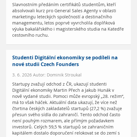
Slavnostním předáním certifikátů studentům, kteří
absolvovali kurz pro General Sales Agenty v oblasti
marketingu leteckých společností a destinačního
managementu, letos poprvé vyvrcholila doplňková
výuka bakalářského i magisterského studia na Katedře
cestovního ruchu.
Studenti Digitální ekonomiky se podíleli na
nové studii Czech Founders
3. 6. 2026 Autor: Dominik Stroukal
Startupy zvažují odchod z ČR, ukazují studenti
Digitální ekonomiky Martin Přech a Jakub Hunák v
nově vydané studii. Pomoci může evropský „28. režim“,
má to však háček. Aktuální data ukazují, že více než
čtvrtina českých zakladatelů startupů (27,2 %) zvažuje
přesun svého sídla do zahraničí. Tento odchod často
není pouhým rozmarem, ale přímým požadavkem
investorů. Celých 59,5 % startupů se zahraničním
kapitálem dostalo doporučení relokovat se do zemí s