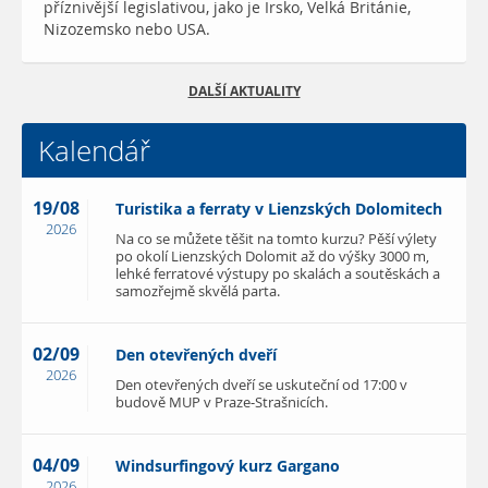
příznivější legislativou, jako je Irsko, Velká Británie,
Nizozemsko nebo USA.
DALŠÍ AKTUALITY
Kalendář
19/08
Turistika a ferraty v Lienzských Dolomitech
2026
Na co se můžete těšit na tomto kurzu? Pěší výlety
po okolí Lienzských Dolomit až do výšky 3000 m,
lehké ferratové výstupy po skalách a soutěskách a
samozřejmě skvělá parta.
02/09
Den otevřených dveří
2026
Den otevřených dveří se uskuteční od 17:00 v
budově MUP v Praze-Strašnicích.
04/09
Windsurfingový kurz Gargano
2026