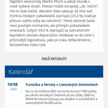
Digitální ekonomiky Martin Přech a Jakub Hunák v
nově vydané studii. Pomoci může evropský „28. režim“,
má to však háček. Aktuální data ukazují, že více než
čtvrtina českých zakladatelů startupů (27,2 %) zvažuje
přesun svého sídla do zahraničí. Tento odchod často
není pouhým rozmarem, ale přímým požadavkem
investorů. Celých 59,5 % startupů se zahraničním
kapitálem dostalo doporučení relokovat se do zemí s
příznivější legislativou, jako je Irsko, Velká Británie,
Nizozemsko nebo USA.
DALŠÍ AKTUALITY
Kalendář
19/08
Turistika a ferraty v Lienzských Dolomitech
2026
Na co se můžete těšit na tomto kurzu? Pěší výlety
po okolí Lienzských Dolomit až do výšky 3000 m,
lehké ferratové výstupy po skalách a soutěskách a
samozřejmě skvělá parta.