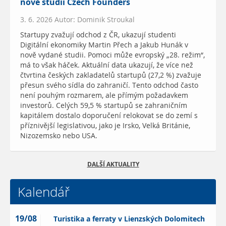
nové studii Czech Founders
3. 6. 2026 Autor: Dominik Stroukal
Startupy zvažují odchod z ČR, ukazují studenti
Digitální ekonomiky Martin Přech a Jakub Hunák v
nově vydané studii. Pomoci může evropský „28. režim“,
má to však háček. Aktuální data ukazují, že více než
čtvrtina českých zakladatelů startupů (27,2 %) zvažuje
přesun svého sídla do zahraničí. Tento odchod často
není pouhým rozmarem, ale přímým požadavkem
investorů. Celých 59,5 % startupů se zahraničním
kapitálem dostalo doporučení relokovat se do zemí s
příznivější legislativou, jako je Irsko, Velká Británie,
Nizozemsko nebo USA.
DALŠÍ AKTUALITY
Kalendář
19/08
Turistika a ferraty v Lienzských Dolomitech