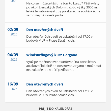
2026
Na co se můžete těšit na tomto kurzu? Pěší výlety
po okolí Lienzských Dolomit až do výšky 3000 m,
lehké ferratové výstupy po skalách a soutěskách a
samozřejmě skvělá parta.
02/09
Den otevřených dveří
2026
Den otevřených dveří se uskuteční od 17:00 v
budově MUP v Praze-Strašnicích.
04/09
Windsurfingový kurz Gargano
2026
Využijte možnosti windsurfování na konci léta v
atraktivní lokalitě poloostrova Gargano s možností
instruktáže (pokročilí jezdí sami).
16/09
Den otevřených dveří
2026
Den otevřených dveří se uskuteční od 17:00 v
budově MUP v Praze-Strašnicích.
PŘEJÍT DO KALENDÁŘE