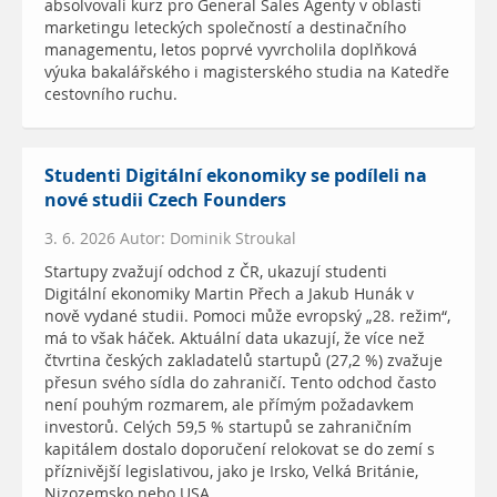
absolvovali kurz pro General Sales Agenty v oblasti
marketingu leteckých společností a destinačního
managementu, letos poprvé vyvrcholila doplňková
výuka bakalářského i magisterského studia na Katedře
cestovního ruchu.
Studenti Digitální ekonomiky se podíleli na
nové studii Czech Founders
3. 6. 2026 Autor: Dominik Stroukal
Startupy zvažují odchod z ČR, ukazují studenti
Digitální ekonomiky Martin Přech a Jakub Hunák v
nově vydané studii. Pomoci může evropský „28. režim“,
má to však háček. Aktuální data ukazují, že více než
čtvrtina českých zakladatelů startupů (27,2 %) zvažuje
přesun svého sídla do zahraničí. Tento odchod často
není pouhým rozmarem, ale přímým požadavkem
investorů. Celých 59,5 % startupů se zahraničním
kapitálem dostalo doporučení relokovat se do zemí s
příznivější legislativou, jako je Irsko, Velká Británie,
Nizozemsko nebo USA.