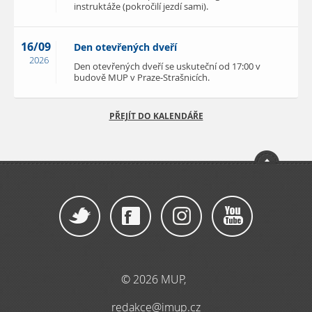
instruktáže (pokročilí jezdí sami).
16/09
Den otevřených dveří
2026
Den otevřených dveří se uskuteční od 17:00 v
budově MUP v Praze-Strašnicích.
PŘEJÍT DO KALENDÁŘE
© 2026 MUP,
redakce@imup.cz