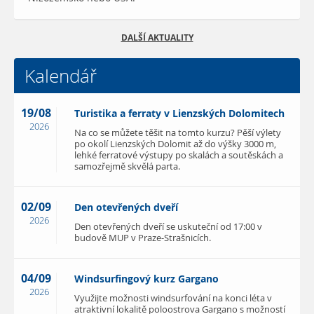
DALŠÍ AKTUALITY
Kalendář
19/08
Turistika a ferraty v Lienzských Dolomitech
2026
Na co se můžete těšit na tomto kurzu? Pěší výlety
po okolí Lienzských Dolomit až do výšky 3000 m,
lehké ferratové výstupy po skalách a soutěskách a
samozřejmě skvělá parta.
02/09
Den otevřených dveří
2026
Den otevřených dveří se uskuteční od 17:00 v
budově MUP v Praze-Strašnicích.
04/09
Windsurfingový kurz Gargano
2026
Využijte možnosti windsurfování na konci léta v
atraktivní lokalitě poloostrova Gargano s možností