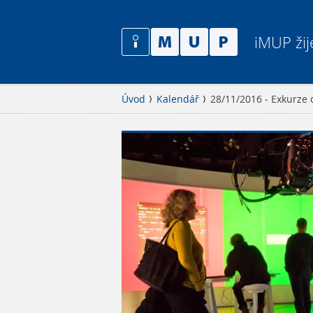
iMUP žij
Úvod
Kalendář
28/11/2016 - Exkurze 