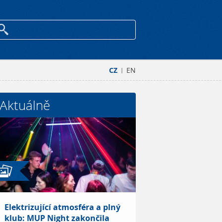
CZ
EN
|
Aktuálně
Elektrizující atmosféra a plný
klub: MUP Night zakončila