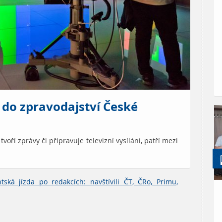
 do zpravodajství České
tvoří zprávy či připravuje televizní vysílání, patří mezi
tská jízda po redakcích: navštívili ČT, ČRo, Primu,