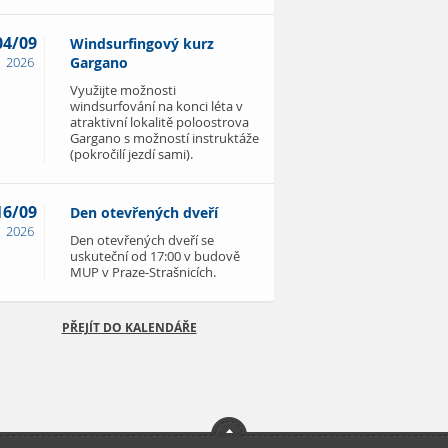
04/09
Windsurfingový kurz
2026
Gargano
Využijte možnosti
windsurfování na konci léta v
atraktivní lokalitě poloostrova
Gargano s možností instruktáže
(pokročilí jezdí sami).
16/09
Den otevřených dveří
2026
Den otevřených dveří se
uskuteční od 17:00 v budově
MUP v Praze-Strašnicích.
PŘEJÍT DO KALENDÁŘE