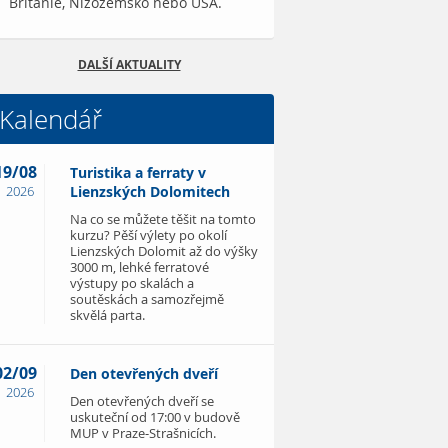
Británie, Nizozemsko nebo USA.
DALŠÍ AKTUALITY
Kalendář
19/08
Turistika a ferraty v
2026
Lienzských Dolomitech
Na co se můžete těšit na tomto
kurzu? Pěší výlety po okolí
Lienzských Dolomit až do výšky
3000 m, lehké ferratové
výstupy po skalách a
soutěskách a samozřejmě
skvělá parta.
02/09
Den otevřených dveří
2026
Den otevřených dveří se
uskuteční od 17:00 v budově
MUP v Praze-Strašnicích.