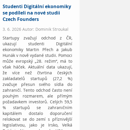
Studenti Digitální ekonomiky
se podíleli na nové studii
Czech Founders
3. 6. 2026 Autor: Dominik Stroukal
Startupy zvažují odchod z ČR,
ukazují studenti Digitální
ekonomiky Martin Přech a Jakub
Hunák v nově vydané studii. Pomoci
může evropský „28. režim“, má to
však háček. Aktuální data ukazují,
že více než čtvrtina českých
zakladatelů startupů (27,2 %)
zvažuje přesun svého sídla do
zahraničí. Tento odchod často není
pouhým rozmarem, ale přímým
požadavkem investorů. Celých 59,5
% startupů se zahraničním
kapitálem dostalo doporučení
relokovat se do zemí s příznivější
legislativou, jako je Irsko, Velká