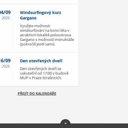
04/09
Windsurfingový kurz
2026
Gargano
Využijte možnosti
windsurfování na konci léta v
atraktivní lokalitě poloostrova
Gargano s možností instruktáže
(pokročilí jezdí sami).
16/09
Den otevřených dveří
2026
Den otevřených dveří se
uskuteční od 17:00 v budově
MUP v Praze-Strašnicích.
PŘEJÍT DO KALENDÁŘE