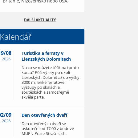
Británie, Nizozemsko nebo USA.
DALŠÍ AKTUALITY
Kalendář
19/08
Turistika a ferraty v
2026
Lienzských Dolomitech
Na co se můžete těšit na tomto
kurzu? Pěší výlety po okolí
Lienzských Dolomit až do výšky
3000 m, lehké ferratové
výstupy po skalách a
soutěskách a samozřejmě
skvělá parta.
02/09
Den otevřených dveří
2026
Den otevřených dveří se
uskuteční od 17:00 v budově
MUP v Praze-Strašnicích.