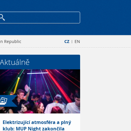
an Republic
CZ
EN
|
Aktuálně
Elektrizující atmosféra a plný
klub: MUP Night zakončila