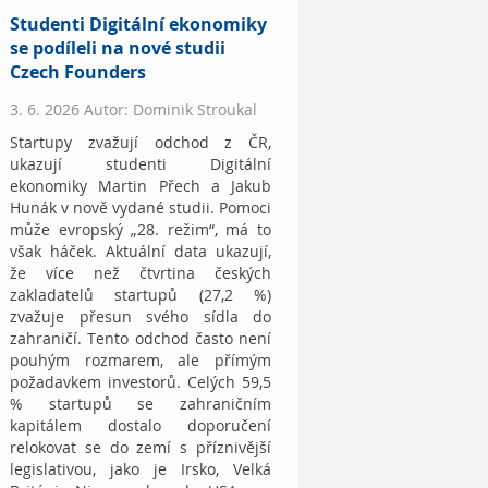
Studenti Digitální ekonomiky
se podíleli na nové studii
Czech Founders
3. 6. 2026 Autor: Dominik Stroukal
Startupy zvažují odchod z ČR,
ukazují studenti Digitální
ekonomiky Martin Přech a Jakub
Hunák v nově vydané studii. Pomoci
může evropský „28. režim“, má to
však háček. Aktuální data ukazují,
že více než čtvrtina českých
zakladatelů startupů (27,2 %)
zvažuje přesun svého sídla do
zahraničí. Tento odchod často není
pouhým rozmarem, ale přímým
požadavkem investorů. Celých 59,5
% startupů se zahraničním
kapitálem dostalo doporučení
relokovat se do zemí s příznivější
legislativou, jako je Irsko, Velká