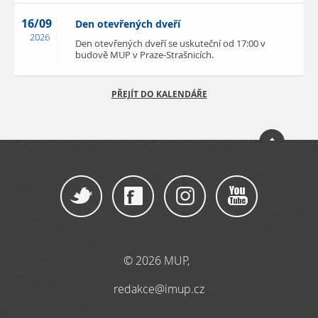
16/09
Den otevřených dveří
2026
Den otevřených dveří se uskuteční od 17:00 v
budově MUP v Praze-Strašnicích.
PŘEJÍT DO KALENDÁŘE
© 2026 MUP,
redakce@imup.cz