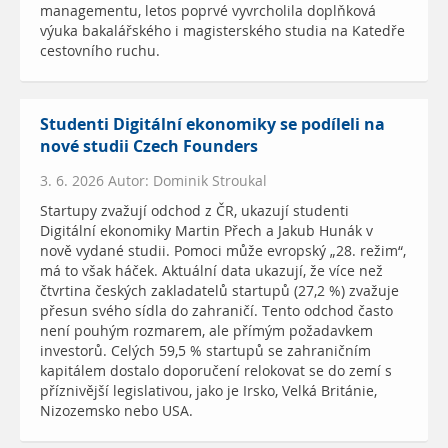
managementu, letos poprvé vyvrcholila doplňková
výuka bakalářského i magisterského studia na Katedře
cestovního ruchu.
Studenti Digitální ekonomiky se podíleli na
nové studii Czech Founders
3. 6. 2026 Autor: Dominik Stroukal
Startupy zvažují odchod z ČR, ukazují studenti
Digitální ekonomiky Martin Přech a Jakub Hunák v
nově vydané studii. Pomoci může evropský „28. režim“,
má to však háček. Aktuální data ukazují, že více než
čtvrtina českých zakladatelů startupů (27,2 %) zvažuje
přesun svého sídla do zahraničí. Tento odchod často
není pouhým rozmarem, ale přímým požadavkem
investorů. Celých 59,5 % startupů se zahraničním
kapitálem dostalo doporučení relokovat se do zemí s
příznivější legislativou, jako je Irsko, Velká Británie,
Nizozemsko nebo USA.