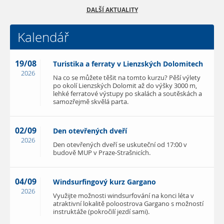
DALŠÍ AKTUALITY
Kalendář
19/08
Turistika a ferraty v Lienzských Dolomitech
2026
Na co se můžete těšit na tomto kurzu? Pěší výlety
po okolí Lienzských Dolomit až do výšky 3000 m,
lehké ferratové výstupy po skalách a soutěskách a
samozřejmě skvělá parta.
02/09
Den otevřených dveří
2026
Den otevřených dveří se uskuteční od 17:00 v
budově MUP v Praze-Strašnicích.
04/09
Windsurfingový kurz Gargano
2026
Využijte možnosti windsurfování na konci léta v
atraktivní lokalitě poloostrova Gargano s možností
instruktáže (pokročilí jezdí sami).