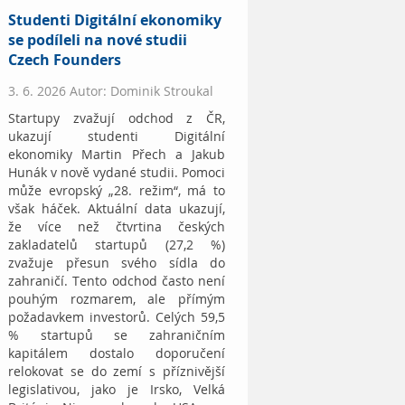
Studenti Digitální ekonomiky
se podíleli na nové studii
Czech Founders
3. 6. 2026 Autor: Dominik Stroukal
Startupy zvažují odchod z ČR,
ukazují studenti Digitální
ekonomiky Martin Přech a Jakub
Hunák v nově vydané studii. Pomoci
může evropský „28. režim“, má to
však háček. Aktuální data ukazují,
že více než čtvrtina českých
zakladatelů startupů (27,2 %)
zvažuje přesun svého sídla do
zahraničí. Tento odchod často není
pouhým rozmarem, ale přímým
požadavkem investorů. Celých 59,5
% startupů se zahraničním
kapitálem dostalo doporučení
relokovat se do zemí s příznivější
legislativou, jako je Irsko, Velká