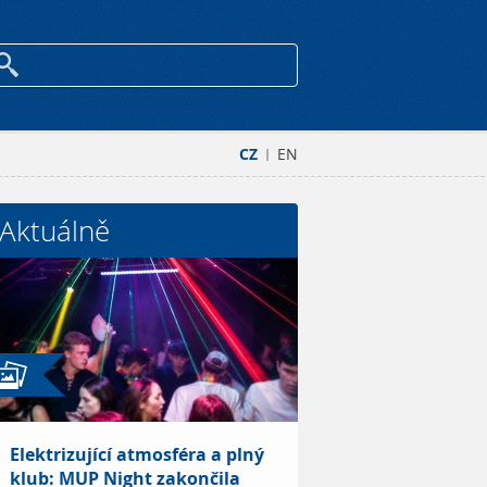
CZ
EN
|
Aktuálně
Elektrizující atmosféra a plný
klub: MUP Night zakončila