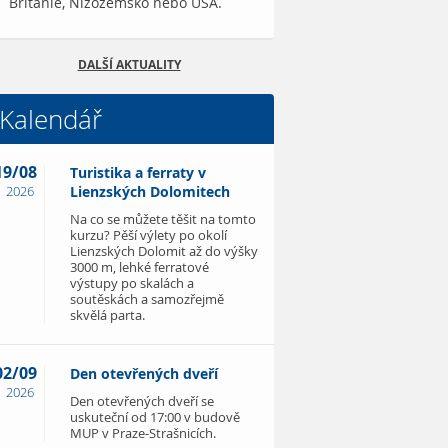
Británie, Nizozemsko nebo USA.
DALŠÍ AKTUALITY
Kalendář
19/08
Turistika a ferraty v
2026
Lienzských Dolomitech
Na co se můžete těšit na tomto
kurzu? Pěší výlety po okolí
Lienzských Dolomit až do výšky
3000 m, lehké ferratové
výstupy po skalách a
soutěskách a samozřejmě
skvělá parta.
02/09
Den otevřených dveří
2026
Den otevřených dveří se
uskuteční od 17:00 v budově
MUP v Praze-Strašnicích.