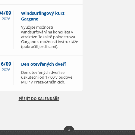
04/09
Windsurfingový kurz
2026
Gargano
Využijte možnosti
windsurfování na konci léta v
atraktivní lokalitě poloostrova
Gargano s možností instruktáže
(pokročilí jezdí sami).
16/09
Den otevřených dveří
2026
Den otevřených dveří se
uskuteční od 17:00 v budově
MUP v Praze-Strašnicích.
PŘEJÍT DO KALENDÁŘE