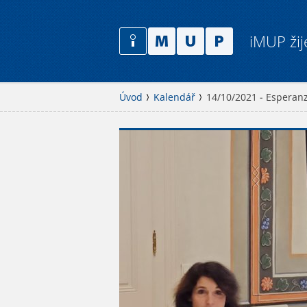
iMUP žij
Úvod
Kalendář
14/10/2021 - Esperanz