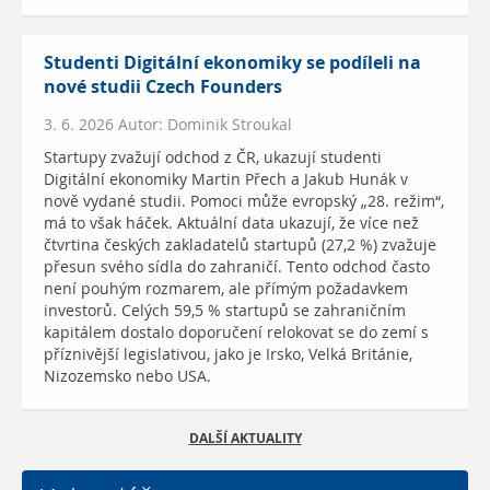
Studenti Digitální ekonomiky se podíleli na
nové studii Czech Founders
3. 6. 2026 Autor: Dominik Stroukal
Startupy zvažují odchod z ČR, ukazují studenti
Digitální ekonomiky Martin Přech a Jakub Hunák v
nově vydané studii. Pomoci může evropský „28. režim“,
má to však háček. Aktuální data ukazují, že více než
čtvrtina českých zakladatelů startupů (27,2 %) zvažuje
přesun svého sídla do zahraničí. Tento odchod často
není pouhým rozmarem, ale přímým požadavkem
investorů. Celých 59,5 % startupů se zahraničním
kapitálem dostalo doporučení relokovat se do zemí s
příznivější legislativou, jako je Irsko, Velká Británie,
Nizozemsko nebo USA.
DALŠÍ AKTUALITY