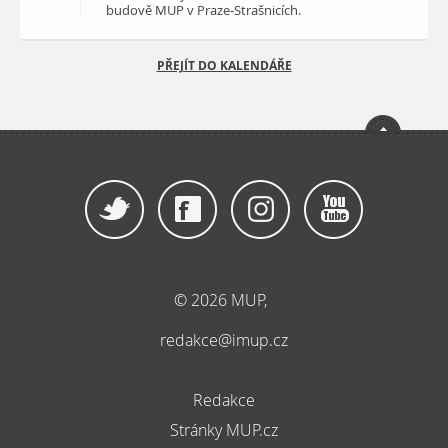
budově MUP v Praze-Strašnicích.
PŘEJÍT DO KALENDÁŘE
© 2026 MUP,
redakce@imup.cz
Redakce
Stránky MUP.cz