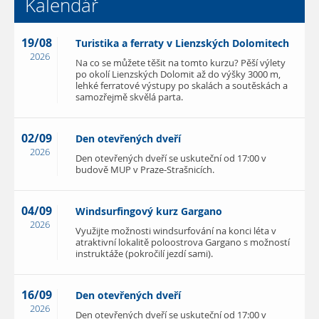
Kalendář
19/08
Turistika a ferraty v Lienzských Dolomitech
2026
Na co se můžete těšit na tomto kurzu? Pěší výlety
po okolí Lienzských Dolomit až do výšky 3000 m,
lehké ferratové výstupy po skalách a soutěskách a
samozřejmě skvělá parta.
02/09
Den otevřených dveří
2026
Den otevřených dveří se uskuteční od 17:00 v
budově MUP v Praze-Strašnicích.
04/09
Windsurfingový kurz Gargano
2026
Využijte možnosti windsurfování na konci léta v
atraktivní lokalitě poloostrova Gargano s možností
instruktáže (pokročilí jezdí sami).
16/09
Den otevřených dveří
2026
Den otevřených dveří se uskuteční od 17:00 v