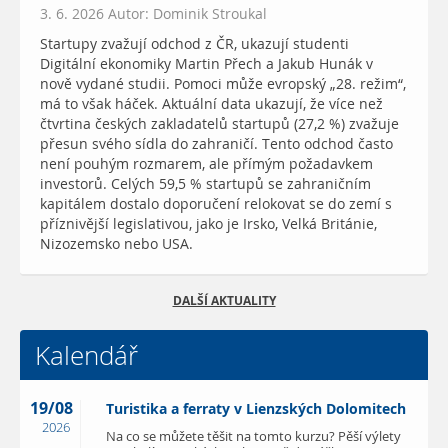
3. 6. 2026 Autor: Dominik Stroukal
Startupy zvažují odchod z ČR, ukazují studenti
Digitální ekonomiky Martin Přech a Jakub Hunák v
nově vydané studii. Pomoci může evropský „28. režim“,
má to však háček. Aktuální data ukazují, že více než
čtvrtina českých zakladatelů startupů (27,2 %) zvažuje
přesun svého sídla do zahraničí. Tento odchod často
není pouhým rozmarem, ale přímým požadavkem
investorů. Celých 59,5 % startupů se zahraničním
kapitálem dostalo doporučení relokovat se do zemí s
příznivější legislativou, jako je Irsko, Velká Británie,
Nizozemsko nebo USA.
DALŠÍ AKTUALITY
Kalendář
19/08
Turistika a ferraty v Lienzských Dolomitech
2026
Na co se můžete těšit na tomto kurzu? Pěší výlety