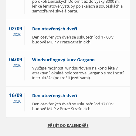
po okolí Lienzských Dolomit až do výšky 3000 m,
lehké ferratové výstupy po skalách a soutěskách a
samozřejmě skvělá parta.
02/09
Den otevřených dveří
2026
Den otevřených dveří se uskuteční od 17:00 v
budově MUP v Praze-Strašnicích.
04/09
Windsurfingový kurz Gargano
2026
Využijte možnosti windsurfování na konci léta v
atraktivní lokalitě poloostrova Gargano s možností
instruktáže (pokročilí jezdí sami).
16/09
Den otevřených dveří
2026
Den otevřených dveří se uskuteční od 17:00 v
budově MUP v Praze-Strašnicích.
PŘEJÍT DO KALENDÁŘE