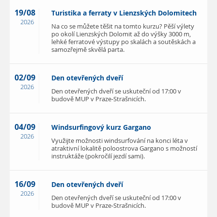
19/08
Turistika a ferraty v Lienzských Dolomitech
2026
Na co se můžete těšit na tomto kurzu? Pěší výlety
po okolí Lienzských Dolomit až do výšky 3000 m,
lehké ferratové výstupy po skalách a soutěskách a
samozřejmě skvělá parta.
02/09
Den otevřených dveří
2026
Den otevřených dveří se uskuteční od 17:00 v
budově MUP v Praze-Strašnicích.
04/09
Windsurfingový kurz Gargano
2026
Využijte možnosti windsurfování na konci léta v
atraktivní lokalitě poloostrova Gargano s možností
instruktáže (pokročilí jezdí sami).
16/09
Den otevřených dveří
2026
Den otevřených dveří se uskuteční od 17:00 v
budově MUP v Praze-Strašnicích.