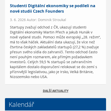
Studenti Digitální ekonomiky se podíleli na
nové studii Czech Founders
3. 6. 2026 Autor: Dominik Stroukal
Startupy zvažují odchod z ČR, ukazují studenti
Digitální ekonomiky Martin Přech a Jakub Hunák v
nově vydané studii. Pomoci může evropský „28. režim“,
má to však háček. Aktuální data ukazují, že více než
čtvrtina českých zakladatelů startupů (27,2 %) zvažuje
přesun svého sídla do zahraničí. Tento odchod často
není pouhým rozmarem, ale přímým požadavkem
investorů. Celých 59,5 % startupů se zahraničním
kapitálem dostalo doporučení relokovat se do zemí s
příznivější legislativou, jako je Irsko, Velká Británie,
Nizozemsko nebo USA.
DALŠÍ AKTUALITY
Kalendář