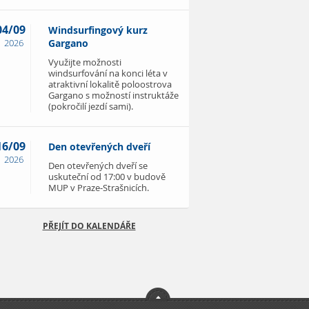
04/09
Windsurfingový kurz
2026
Gargano
Využijte možnosti
windsurfování na konci léta v
atraktivní lokalitě poloostrova
Gargano s možností instruktáže
(pokročilí jezdí sami).
16/09
Den otevřených dveří
2026
Den otevřených dveří se
uskuteční od 17:00 v budově
MUP v Praze-Strašnicích.
PŘEJÍT DO KALENDÁŘE