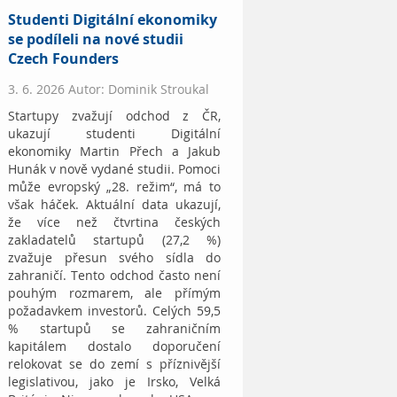
Studenti Digitální ekonomiky
se podíleli na nové studii
Czech Founders
3. 6. 2026 Autor: Dominik Stroukal
Startupy zvažují odchod z ČR,
ukazují studenti Digitální
ekonomiky Martin Přech a Jakub
Hunák v nově vydané studii. Pomoci
může evropský „28. režim“, má to
však háček. Aktuální data ukazují,
že více než čtvrtina českých
zakladatelů startupů (27,2 %)
zvažuje přesun svého sídla do
zahraničí. Tento odchod často není
pouhým rozmarem, ale přímým
požadavkem investorů. Celých 59,5
% startupů se zahraničním
kapitálem dostalo doporučení
relokovat se do zemí s příznivější
legislativou, jako je Irsko, Velká