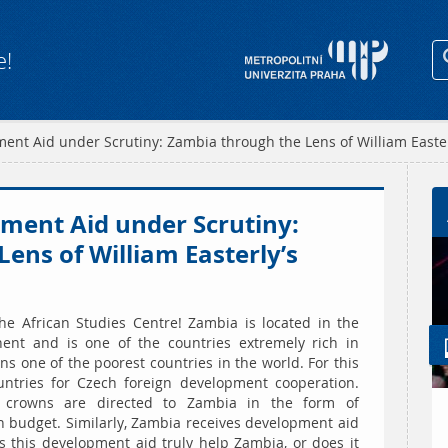
e!
ent Aid under Scrutiny: Zambia through the Lens of William Easter
pment Aid under Scrutiny:
ens of William Easterly’s
he African Studies Centre! Zambia is located in the
nent and is one of the countries extremely rich in
ns one of the poorest countries in the world. For this
ountries for Czech foreign development cooperation.
ch crowns are directed to Zambia in the form of
h budget. Similarly, Zambia receives development aid
 this development aid truly help Zambia, or does it