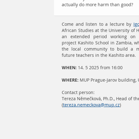
actually do more harm than good?
Come and listen to a lecture by
Ig
African Studies at the University of
an extended period working on 
project Kashito School in Zambia, w
the local community to build a mu
future teachers in the Kashito area.
WHEN:
14. 5 2025 from 16:00
WHERE:
MUP Prague-Jarov building, 
Contact person:
Tereza Němečková, Ph.D., Head of the
(
tereza.nemeckova@mup.cz
)