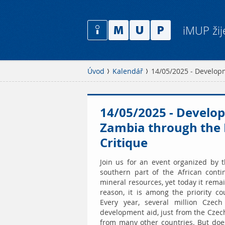
iMUP žij
Úvod
Kalendář
14/05/2025 - Developm
14/05/2025 - Develo
Zambia through the L
Critique
Join us for an event organized by t
southern part of the African conti
mineral resources, yet today it remai
reason, it is among the priority c
Every year, several million Cze
development aid, just from the Czec
from many other countries. But does