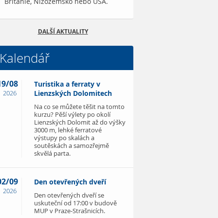
Británie, Nizozemsko nebo USA.
DALŠÍ AKTUALITY
Kalendář
19/08
Turistika a ferraty v
2026
Lienzských Dolomitech
Na co se můžete těšit na tomto
kurzu? Pěší výlety po okolí
Lienzských Dolomit až do výšky
3000 m, lehké ferratové
výstupy po skalách a
soutěskách a samozřejmě
skvělá parta.
02/09
Den otevřených dveří
2026
Den otevřených dveří se
uskuteční od 17:00 v budově
MUP v Praze-Strašnicích.