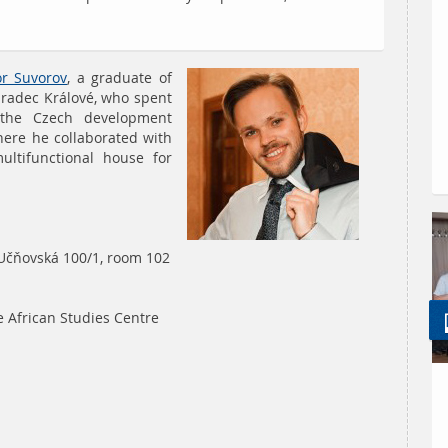
or Suvorov
, a graduate of
 Hradec Králové, who spent
the Czech development
here he collaborated with
ltifunctional house for
Učňovská 100/1, room 102
 African Studies Centre