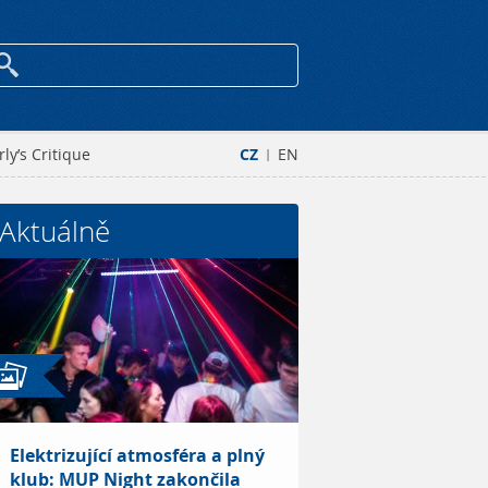
ly’s Critique
CZ
EN
|
Aktuálně
Elektrizující atmosféra a plný
klub: MUP Night zakončila