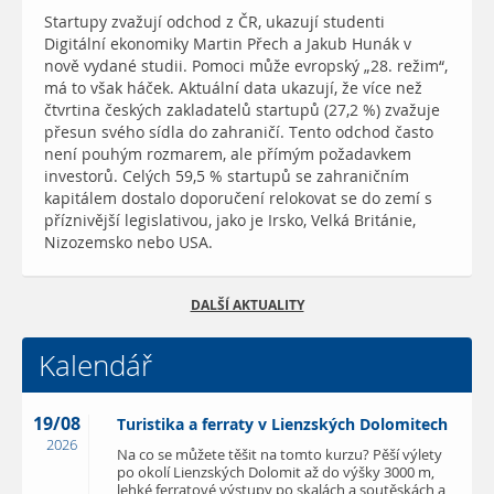
Startupy zvažují odchod z ČR, ukazují studenti
Digitální ekonomiky Martin Přech a Jakub Hunák v
nově vydané studii. Pomoci může evropský „28. režim“,
má to však háček. Aktuální data ukazují, že více než
čtvrtina českých zakladatelů startupů (27,2 %) zvažuje
přesun svého sídla do zahraničí. Tento odchod často
není pouhým rozmarem, ale přímým požadavkem
investorů. Celých 59,5 % startupů se zahraničním
kapitálem dostalo doporučení relokovat se do zemí s
příznivější legislativou, jako je Irsko, Velká Británie,
Nizozemsko nebo USA.
DALŠÍ AKTUALITY
Kalendář
19/08
Turistika a ferraty v Lienzských Dolomitech
2026
Na co se můžete těšit na tomto kurzu? Pěší výlety
po okolí Lienzských Dolomit až do výšky 3000 m,
lehké ferratové výstupy po skalách a soutěskách a