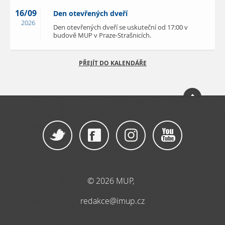
16/09
Den otevřených dveří
2026
Den otevřených dveří se uskuteční od 17:00 v
budově MUP v Praze-Strašnicích.
PŘEJÍT DO KALENDÁŘE
© 2026 MUP,
redakce@imup.cz