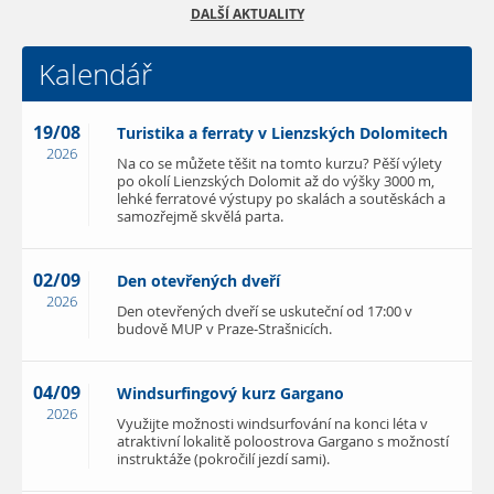
DALŠÍ AKTUALITY
Kalendář
19/08
Turistika a ferraty v Lienzských Dolomitech
2026
Na co se můžete těšit na tomto kurzu? Pěší výlety
po okolí Lienzských Dolomit až do výšky 3000 m,
lehké ferratové výstupy po skalách a soutěskách a
samozřejmě skvělá parta.
02/09
Den otevřených dveří
2026
Den otevřených dveří se uskuteční od 17:00 v
budově MUP v Praze-Strašnicích.
04/09
Windsurfingový kurz Gargano
2026
Využijte možnosti windsurfování na konci léta v
atraktivní lokalitě poloostrova Gargano s možností
instruktáže (pokročilí jezdí sami).