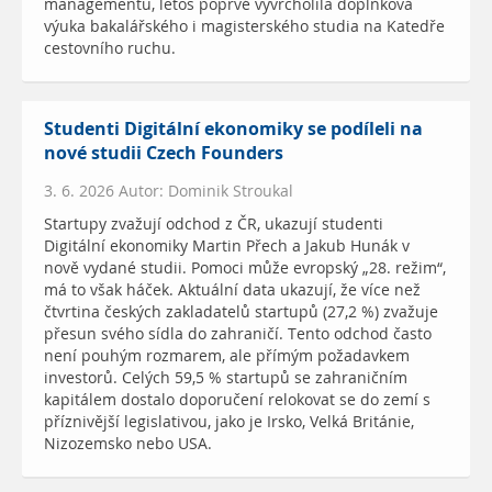
managementu, letos poprvé vyvrcholila doplňková
výuka bakalářského i magisterského studia na Katedře
cestovního ruchu.
Studenti Digitální ekonomiky se podíleli na
nové studii Czech Founders
3. 6. 2026 Autor: Dominik Stroukal
Startupy zvažují odchod z ČR, ukazují studenti
Digitální ekonomiky Martin Přech a Jakub Hunák v
nově vydané studii. Pomoci může evropský „28. režim“,
má to však háček. Aktuální data ukazují, že více než
čtvrtina českých zakladatelů startupů (27,2 %) zvažuje
přesun svého sídla do zahraničí. Tento odchod často
není pouhým rozmarem, ale přímým požadavkem
investorů. Celých 59,5 % startupů se zahraničním
kapitálem dostalo doporučení relokovat se do zemí s
příznivější legislativou, jako je Irsko, Velká Británie,
Nizozemsko nebo USA.