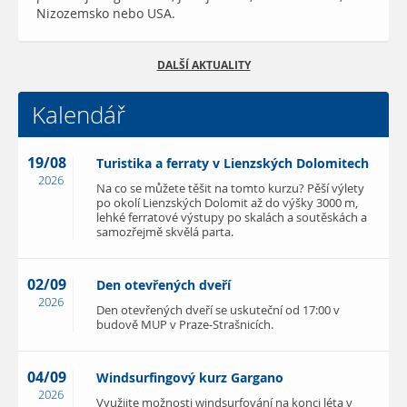
Nizozemsko nebo USA.
DALŠÍ AKTUALITY
Kalendář
19/08
Turistika a ferraty v Lienzských Dolomitech
2026
Na co se můžete těšit na tomto kurzu? Pěší výlety
po okolí Lienzských Dolomit až do výšky 3000 m,
lehké ferratové výstupy po skalách a soutěskách a
samozřejmě skvělá parta.
02/09
Den otevřených dveří
2026
Den otevřených dveří se uskuteční od 17:00 v
budově MUP v Praze-Strašnicích.
04/09
Windsurfingový kurz Gargano
2026
Využijte možnosti windsurfování na konci léta v