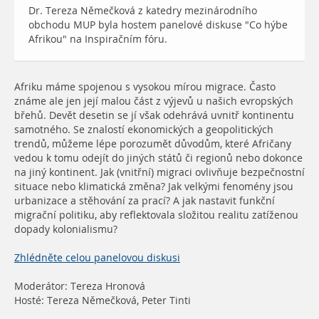
Dr. Tereza Němečková z katedry mezinárodního
obchodu MUP byla hostem panelové diskuse "Co hýbe
Afrikou" na Inspiračním fóru.
Afriku máme spojenou s vysokou mírou migrace. Často
známe ale jen její malou část z výjevů u našich evropských
břehů. Devět desetin se jí však odehrává uvnitř kontinentu
samotného. Se znalostí ekonomických a geopolitických
trendů, můžeme lépe porozumět důvodům, které Afričany
vedou k tomu odejít do jiných států či regionů nebo dokonce
na jiný kontinent. Jak (vnitřní) migraci ovlivňuje bezpečnostní
situace nebo klimatická změna? Jak velkými fenomény jsou
urbanizace a stěhování za prací? A jak nastavit funkční
migrační politiku, aby reflektovala složitou realitu zatíženou
dopady kolonialismu?
Zhlédněte celou panelovou diskusi
Moderátor: Tereza Hronová
Hosté:
Tereza Němečková,
Peter Tinti