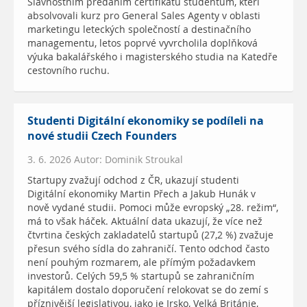
Slavnostním předáním certifikátů studentům, kteří
absolvovali kurz pro General Sales Agenty v oblasti
marketingu leteckých společností a destinačního
managementu, letos poprvé vyvrcholila doplňková
výuka bakalářského i magisterského studia na Katedře
cestovního ruchu.
Studenti Digitální ekonomiky se podíleli na
nové studii Czech Founders
3. 6. 2026 Autor: Dominik Stroukal
Startupy zvažují odchod z ČR, ukazují studenti
Digitální ekonomiky Martin Přech a Jakub Hunák v
nově vydané studii. Pomoci může evropský „28. režim“,
má to však háček. Aktuální data ukazují, že více než
čtvrtina českých zakladatelů startupů (27,2 %) zvažuje
přesun svého sídla do zahraničí. Tento odchod často
není pouhým rozmarem, ale přímým požadavkem
investorů. Celých 59,5 % startupů se zahraničním
kapitálem dostalo doporučení relokovat se do zemí s
příznivější legislativou, jako je Irsko, Velká Británie,