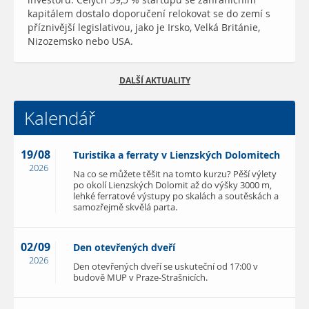
kapitálem dostalo doporučení relokovat se do zemí s
příznivější legislativou, jako je Irsko, Velká Británie,
Nizozemsko nebo USA.
DALŠÍ AKTUALITY
Kalendář
19/08
Turistika a ferraty v Lienzských Dolomitech
2026
Na co se můžete těšit na tomto kurzu? Pěší výlety
po okolí Lienzských Dolomit až do výšky 3000 m,
lehké ferratové výstupy po skalách a soutěskách a
samozřejmě skvělá parta.
02/09
Den otevřených dveří
2026
Den otevřených dveří se uskuteční od 17:00 v
budově MUP v Praze-Strašnicích.