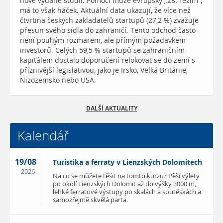
nově vydané studii. Pomoci může evropský „28. režim“,
má to však háček. Aktuální data ukazují, že více než
čtvrtina českých zakladatelů startupů (27,2 %) zvažuje
přesun svého sídla do zahraničí. Tento odchod často
není pouhým rozmarem, ale přímým požadavkem
investorů. Celých 59,5 % startupů se zahraničním
kapitálem dostalo doporučení relokovat se do zemí s
příznivější legislativou, jako je Irsko, Velká Británie,
Nizozemsko nebo USA.
DALŠÍ AKTUALITY
Kalendář
19/08
Turistika a ferraty v Lienzských Dolomitech
2026
Na co se můžete těšit na tomto kurzu? Pěší výlety
po okolí Lienzských Dolomit až do výšky 3000 m,
lehké ferratové výstupy po skalách a soutěskách a
samozřejmě skvělá parta.