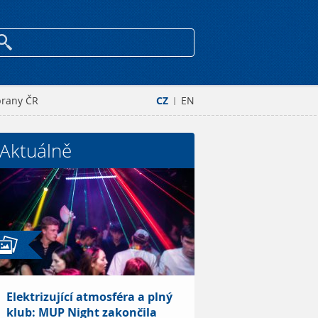
brany ČR
CZ
EN
|
Aktuálně
Elektrizující atmosféra a plný
klub: MUP Night zakončila