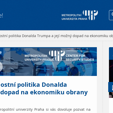
e!
ostní politika Donalda Trumpa a její možný dopad na ekonomiku o
ostní politika Donalda
ý dopad na ekonomiku obrany
opolitní univerzity Praha si vás dovoluje pozvat na