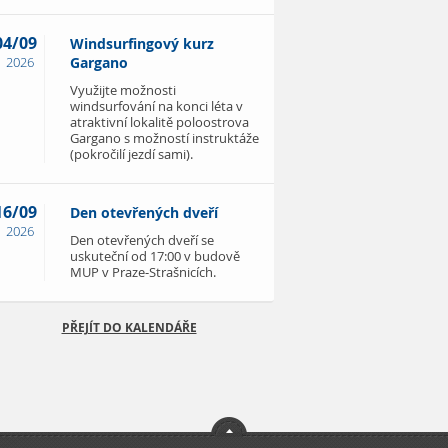
04/09
Windsurfingový kurz
2026
Gargano
Využijte možnosti
windsurfování na konci léta v
atraktivní lokalitě poloostrova
Gargano s možností instruktáže
(pokročilí jezdí sami).
16/09
Den otevřených dveří
2026
Den otevřených dveří se
uskuteční od 17:00 v budově
MUP v Praze-Strašnicích.
PŘEJÍT DO KALENDÁŘE