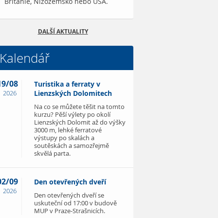
Británie, Nizozemsko nebo USA.
DALŠÍ AKTUALITY
Kalendář
19/08
Turistika a ferraty v
2026
Lienzských Dolomitech
Na co se můžete těšit na tomto
kurzu? Pěší výlety po okolí
Lienzských Dolomit až do výšky
3000 m, lehké ferratové
výstupy po skalách a
soutěskách a samozřejmě
skvělá parta.
02/09
Den otevřených dveří
2026
Den otevřených dveří se
uskuteční od 17:00 v budově
MUP v Praze-Strašnicích.