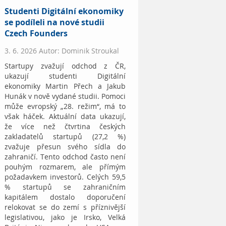
Studenti Digitální ekonomiky
se podíleli na nové studii
Czech Founders
3. 6. 2026 Autor: Dominik Stroukal
Startupy zvažují odchod z ČR,
ukazují studenti Digitální
ekonomiky Martin Přech a Jakub
Hunák v nově vydané studii. Pomoci
může evropský „28. režim“, má to
však háček. Aktuální data ukazují,
že více než čtvrtina českých
zakladatelů startupů (27,2 %)
zvažuje přesun svého sídla do
zahraničí. Tento odchod často není
pouhým rozmarem, ale přímým
požadavkem investorů. Celých 59,5
% startupů se zahraničním
kapitálem dostalo doporučení
relokovat se do zemí s příznivější
legislativou, jako je Irsko, Velká